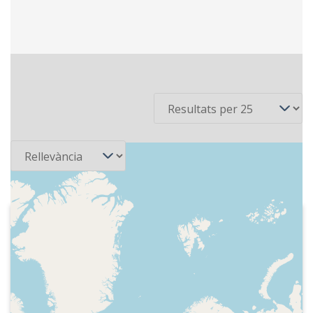
4 recursos
Per pàgina
Ordena
2005-08-31
Cadena SER - Hoy por hoy
Identificació del programa, hora. Iñaki
Gabilondo comunica que deixarà de
presentar "Hoy por hoy" per passar a
presentar un informatiu televisiu a