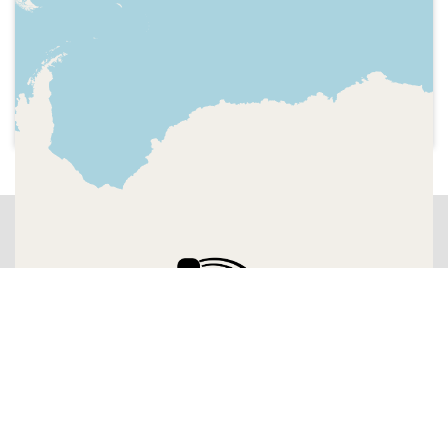
Cadena SER - Hora 20
Careta del programa, hora, huracà
Catarina, titulars, pronòstic del temps,
pluges fortes a Catalunya, esports,
avenç Hora 25, hora.