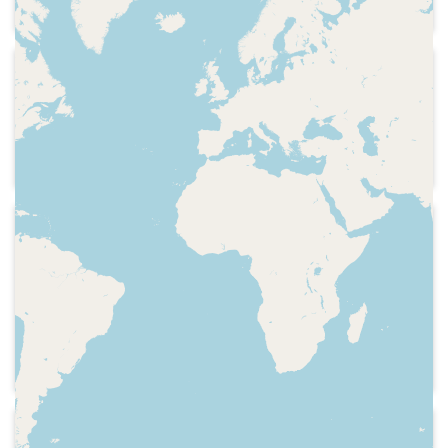
Cuatro, propietat del Grupo Prisa, el
mes de novembre d'aquell any
2014-12-23
Cadena SER - Hora 25
Resum informatiu i comiat del
programa. Careta de sortida.
2003-07-30
Cadena SER - Hora 20
Indicatiu dels serveis informatius, hora,
careta del programa, comissió
d'investigació a l'Assemblea de Madrid,
titulars.
2005-09-09