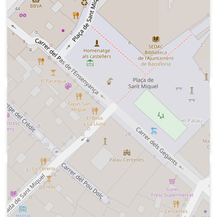
2023-08-12
Cadena COPE - Tiempo de juego
Secció "Golpe de gracia" del grupo Risa,
prèvia a l'inici del programa "Tiempo de
juego".
Recuperació de l'entrevista a Francisco
Javier Guillén, director general de La
Vuelta Ciclista a España, emesa en una
edició de nit, Indicatiu del programa,
2002-08
promició de l'apliació COPE.es,
Cadena COPE - El tirachinas
publicitat, promició d'"Herrera en
Secció "El radiador" del Grupo Risa
COPE", indicatiu
dedicada al "Disco avería 2002"
2004-03-25
Cadena COPE - El tirachinas
Especial fet des del Palacio de los
Deportes de Santander per celebrar