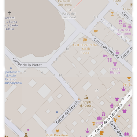
ministre Javier Solana.
2001
Cadena COPE - El tirachinas
Secció "La gran bombona" realitzada
per el Grupo Risa, fent una paròdia del
programa de televisió "Gran hermano"
2004-03-10
Cadena COPE - La mañana de la
COPE
Secció del grupo "Risa" on fan paròdia
del president José Luis Rodríguez
Zapatero, la SER i el grup Prisa.