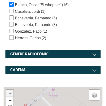
Blanco, Óscar “El whopper”
(16)
Casoliva, Jordi
(1)
Echevarría, Fernando
(6)
Echeverría, Fernando
(8)
González, Paco
(1)
Herrera, Carlos
(2)
Jiménez Losantos, Federico
(1)
Miner, David
(14)
GÈNERE RADIOFÒNIC
Moreno, Carlos "El pulpo"
(1)
Peláez, Andrea
(1)
CADENA
+
−