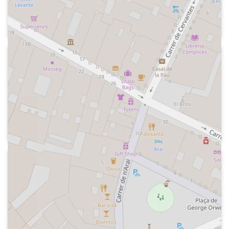
quatre anys de la secció "El radiador"
feta pel Grupo Risa.
Cançó inicial, presentació dels
integrants de El Grupor Risa, record
d'una de les bromes, tema musical,
2015-11-06
record a una broma telefònica sobre
Cadena COPE - Herrera en COPE
Jesús Gil, publicitat, intervenció de José
Espai fet pel Grupo Risa amb "El
Migueles, cançó
espejo" on la imitació de Carlos Herrera
dialoga amb ell i presenta el disc del
locutor, es parla del Betis, de Teresa
Viejo i d'altres temes que s'han tractat
a "Herrera en COPE"
2015-10-10
Cadena COPE - Tiempo de juego
Secció "Golpe de gracia" del grupo Risa,
prèvia a l'inici del programa "Tiempo de
juego".