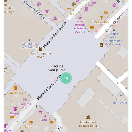
2008-03-12
Cadena COPE - La mañana de la
COPE
Fragment d'una entrevista al periodista
José Luis Balbín, dins la secció del
Grupo Risa "Salsa risa".
2025-11-16
Cadena COPE - La noche con el grupo
16
risa
Hora, equip, Fernando Echeverría, un
dels components del Grupo Risa,
anuncia que pateix un càncer. Careta
del programa (Pepe Domingo Castaño),
sumari de continguts i formes de
contactar amb el programa