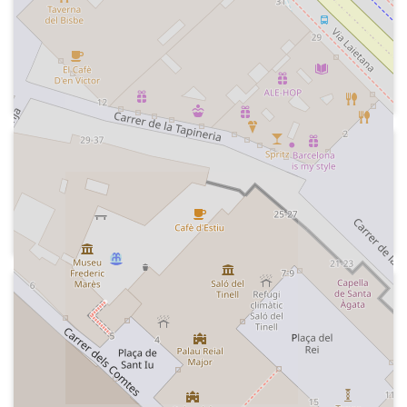
Secció "Golpe de gracia" del grupo Risa,
prèvia a l'inici del programa "Tiempo de
juego".
Paraules de l'entrenador de la selecció
masculina espanyola de futbol , Luis de
la Fuente, creades amb intel·ligència
2016-12
artificial generativa. Presentació del
Cadena COPE - Herrera en COPE
programa, amb la imitació de Manolo
Fragment de la secció humorística "El
Lama. Salutació a l'equip, paròdia de la
espejito" amb el Grupo Risa.
pel·lícula "Speed"
2000
Cadena COPE - El tirachinas
Secció "El radiador" amb el grupo Risa
amb paròdies dels periosistes José
María García, José Ramón de la M irena,
Manuel Esteban "Manolete" i el