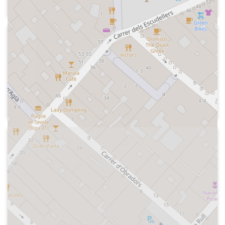
Careta del programa, presentació,
equip, programes de la COPE en els
quals col·labora "El grupo risa". Imitació
2015-07
de Carlos Herrera, espai "El espejo"
Cadena COPE - Tiempo de juego
d'Herra en COPE dedicat a un anunci de
Secció "Golpe de gracia" del grupo Risa,
Securitas Direct, temes musicals,
prèvia a l'inici del programa "Tiempo de
imitació del cantant Julio Iglesias
juego".
Recull i comentaris humorístics de
moments tensos del periodista José
Ramón de la Morena. Diversos
2025-07-06
comentaris adreçats al seu productor,
Cadena COPE - La noche con el grupo
el periosita Carlos Bustillo. Imitació del
risa
presentador Jorge Javier Vázquez.
Indicatiu del programa, el peiodista
Conversa tensa entre de la Morena i el
especialitzat en motor Carlos Miquel
president de l'Atlético de Madrid Jesús
explica un parell d'acudits. Careta del
Gil. Pregunta de la Morena a
programa (veu Pepe Domingo
l'entrenador del Sevilla Unai Emery