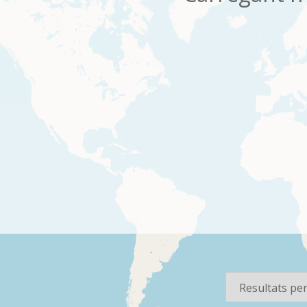
os
Per pàgina