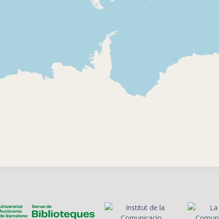
1998-10-28
1990-11-12
Radio Nacional de
Radio Naci
España
España
La cort superior de
Informació 
justícia de Londres
Tokyo el dia
reconeix la immunitat
cerimònia
del general xilè
d'entronitz
Pinochet, reclamat per
l'emperador
la justícia espanyola
amb divers
per ser jutjat pels
explosions i
crims comesos quan va
ser cap d'estat