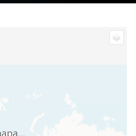
apa...