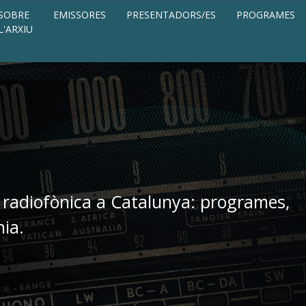
SOBRE
EMISSORES
PRESENTADORS/ES
PROGRAMES
L'ARXIU
 radiofònica a Catalunya: programes,
nia.