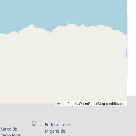
1989-06-04
onal de
Radio Nacional de
España
des de
L'exèrcit xinès dispara
 de la
contra els
manifestants a la plaça
ació de
Tiananmen de Beijing.
 Hirohito
es
 incendis
Leaflet
|
©
OpenStreetMap
contributors