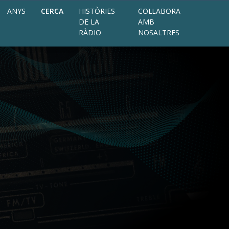
ANYS
CERCA
HISTÒRIES
COL·LABORA
DE LA
AMB
RÀDIO
NOSALTRES