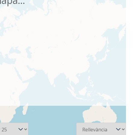
apa...
Ordena