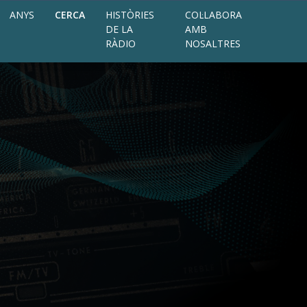
ANYS
CERCA
HISTÒRIES
COL·LABORA
DE LA
AMB
RÀDIO
NOSALTRES