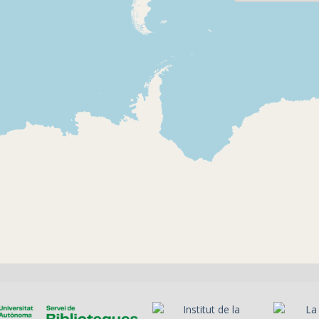
2011-07-30
2008-04-11
Latin COM -
Latin COM 
Comunitat
Comunitat
Careta del programa
Careta, pres
fet per la Federació
sumari del
d'Entitats
Llatinoamericanes de
Catalunya (Fedelatina).
Presentació, sumari,
relacions entre
Catalunya i Colòmbia,