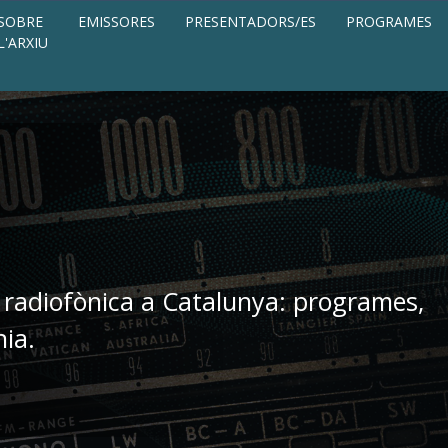
SOBRE
EMISSORES
PRESENTADORS/ES
PROGRAMES
L'ARXIU
 radiofònica a Catalunya: programes,
nia.