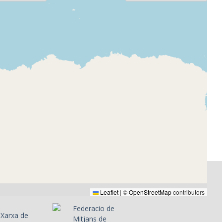
-
entació i
 programa
Leaflet
|
©
OpenStreetMap
contributors