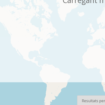
Carregant m
os
Per pàgina