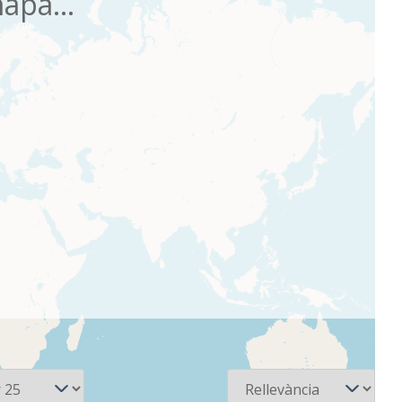
apa...
Ordena