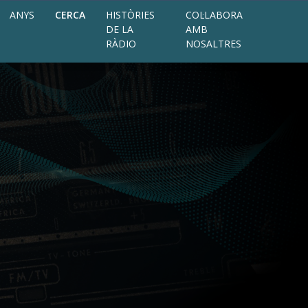
ANYS
CERCA
HISTÒRIES
COL·LABORA
DE LA
AMB
RÀDIO
NOSALTRES