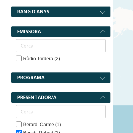
RANG D'ANYS
EMISSORA
Ràdio Tordera
(2)
PROGRAMA
PRESENTADOR/A
2 recurs
Berard, Carme
(1)
Bosch, Robert
(2)