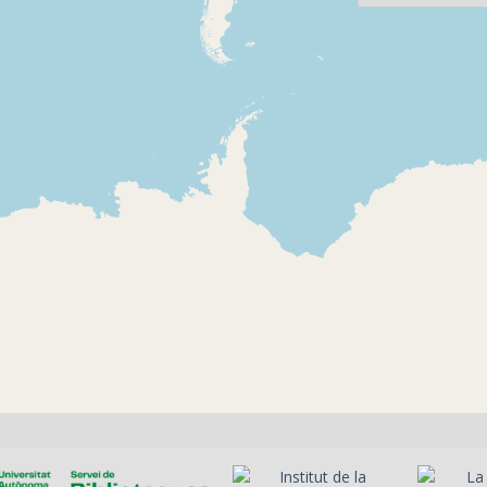
2013-05-31
2015-12-22
Ràdio Tordera - Viure
Ràdio Tord
del conte
dia menut
Careta del programa,
Indicatius de
presentació, perfil de
dels 2000 
Sergi Pàmies, indicatiu
de "Bon dia
i lectura d'un fragment
sintonia de
del relat
presentació
"Convalescència"
record dels 
d'aquell escriptor
del progra
comentaris 
Whats App d
missatges r
participació
infants