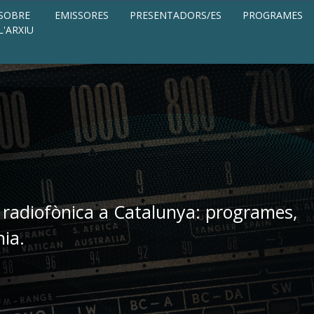
SOBRE
EMISSORES
PRESENTADORS/ES
PROGRAMES
L'ARXIU
 radiofònica a Catalunya: programes,
nia.