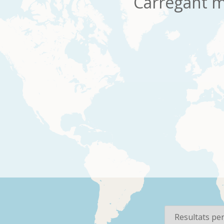
Carregant m
os
Per pàgina