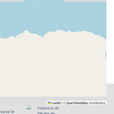
era - Bon
s
 la ràdio i
programes
 menuts",
l programa,
 amb el
objectius
ma,
de l'equip,
e la ràdio,
ebuts,
 d'alguns
Leaflet
|
©
OpenStreetMap
contributors