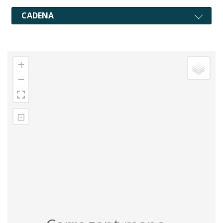
CADENA
+
−
⊡