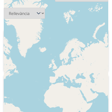
Ordena
2013-04-07
La Xarxa - A cau d'orella
Careta del programa i presentació de
l'espai dedicat a les havaneres i els
cants de taverna
2018-05-17
Ràdio L'Escala - Sons a cau d'orella
Careta del programa i presentació de
l'espai dedicat a la música de taverna de
les Illes Balears, indicatiu i tema musical