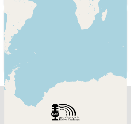
2014-07-29
Ràdio L'Escala - El més calent a
l'aigüera
Secció "Entrevistes a observadors
meteorològics". Entrevista a Carles
Bayés, meteoròleg de Ràdio Cabanes i
el setmanari "Hora Nova".