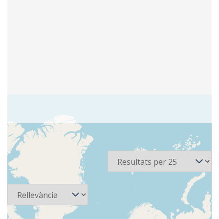
2 recursos
Per pàgina
Ordena