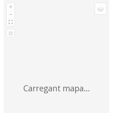
+
−
⊡
Carregant mapa...