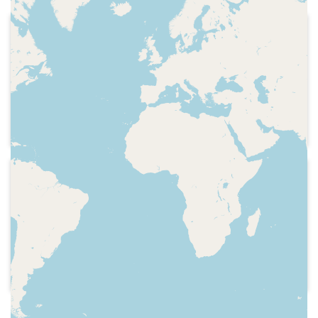
2021-10-07
iCat - Memento
Indicatiu de l'emissora, frase de l'actor
Robert Redford. Careta del programa.
Repàs als inicis de la trajectòria de
l'actor Robert Redford amb Adam
Martín com a invitat
2023-01-15
iCat - Memento
Indicatiu de l'emissora, sumari de
continguts, careta del programa,
presentació, participació de la locutora i
actriu Txe Arana, que parla de la seva
feina, de la intervenció quirúrgica que li
van fer i de la trajectòria de l'actiu i
activista nord-americana Viola Davis