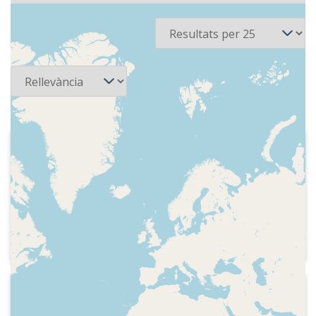
3 recursos
Per pàgina
Ordena
1969
Ràdio Barcelona - Cursos de catalán
en Radio Barcelona
Indicatiu del programa, fragment d'un
diàleg per exemplificar la dicció de les
lletres e oberta i e tancada i explicació.
1975
Ràdio Barcelona