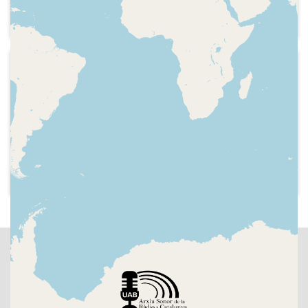
Anunci Autoescuela Cataluña
1958
Ràdio Barcelona - Gran Radioteatro
de Radio Barcelona
Sintonia, careta del programa amb
esment a les emissores connectades,
pròleg de Pablo Vila-Sanjuán,
repartiment, versió radiofònica de
"L'hostal de la glòria" de Josep Maria de
Sagarra. Introducció del lloc i moment
en el qual passa l'obra i primeres
escenes.