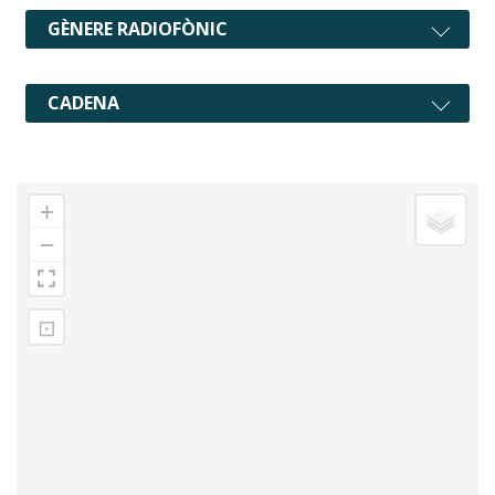
GÈNERE RADIOFÒNIC
CADENA
+
−
⊡