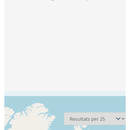
3 recursos
Per pàgina
Ordena