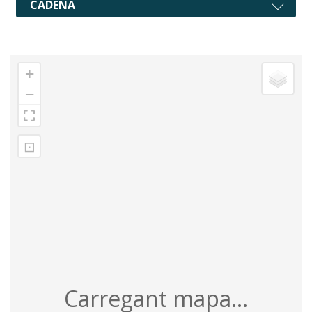
CADENA
+
−
⊡
Carregant mapa...