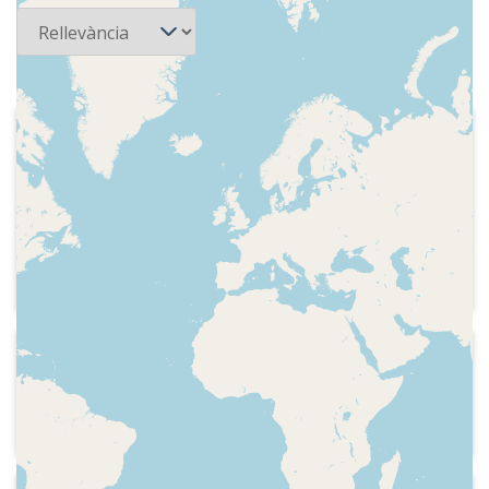
2003-08-30
COM Ràdio - Fem l'agost
Indicatiu del programa, inici, sumari i
crèdits del darrer programa de la
temporada d'estiu. Indicatiu. Lectura de
titulars de premsa.
2005-08-26
COM Ràdio - Fem l'agost
Inici i sumari del programa