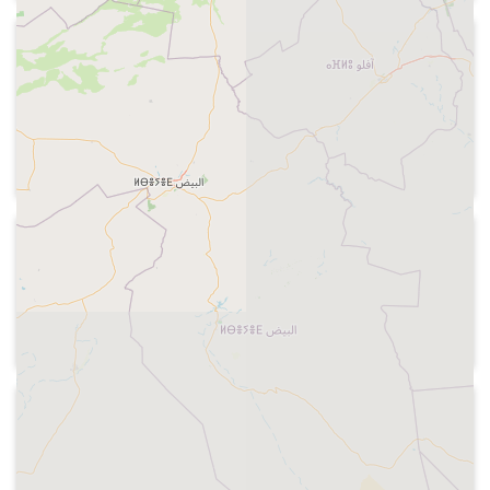
1974
Radio Juventud de Barcelona -
Noches de Barcelona
Careta del programa, amb els noms de
l'equip
1974
Radio Lérida
Promoció de la "Lotería en Radio
Lérida"
1974-06
Ràdio Terrassa - A correcuita
Careta (veu de Josep Cuní i Lídia