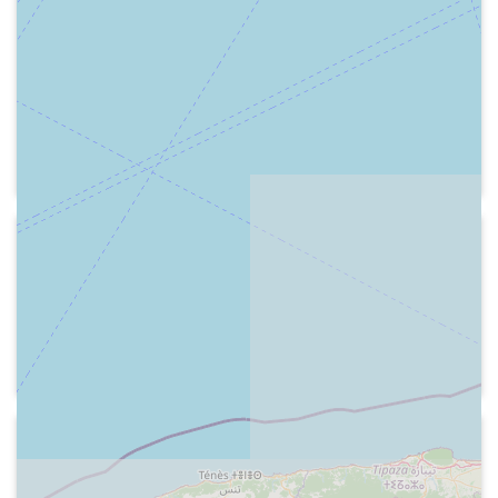
de Ràdio Terrassa, explica com va
1974-07-15
demostrar a Eduard Rifà que es podia
Radiocadena Española REM CAR
escoltar la ràdio de la Torre Eiffel i com
Transmissió del XVI Festival de
aquest va promoure la creació de Ràdio
Benidorm. Presentació, l'Orquesta de la
Barcelona i quin equip de transmisssió
REM interpreta les cançons
es va fer servir
guanyadores en anys anteriors,
comentari sobre les emissores de la
Cadena REM-CAR, llista de les cançons i
intèrprets i primera cançó participant
1974
"Manuela"
Radio Nacional de España - Historias
para imaginar
Careta del programa i explicació de
Narciso Ibáñez Serrador
1974-07-19
Radio Nacional de España - Diario