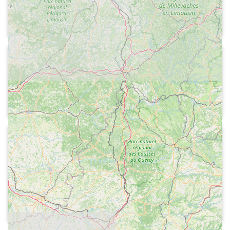
(Leonor González Mina) i conversen
sobre els cants colombiants
1974-05-14
Radio Peninsular de Barcelona - Y el
título volvió a Barcelona
Presentació del programa
1974
Radio Peninsular de Barcelona
Record a la retirada dels jugadors
Ladislao Kubala i Antonio Ramallets, a
l'any 1961 (amb declaracions de
Ladislao Kubala, Enric Llaudet, Lluís
Miró i Josep Gonzalvo)