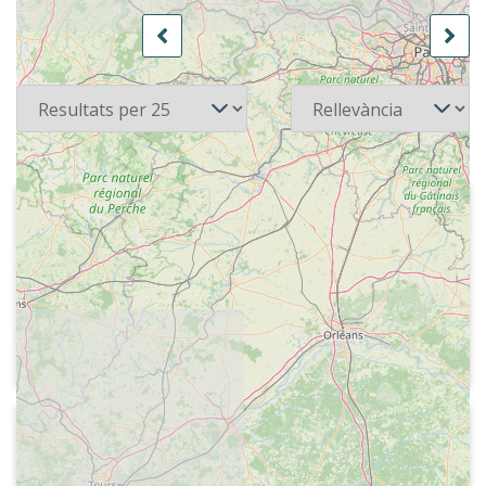
106 recursos
Pàgina
de 5
Per pàgina
Ordena
1974
Radio Nacional de España
Entrevista al general Eduardo González
Gallarza sobre el vol de la Escuadrilla
Elcano. Tres avions espanyols, a l'any
1926, van volar des de Cuatro Vientos,
a Madrid, fins a Manila. Només un va
arribar al destí
1974-09
Radio Nacional de España - Estudio