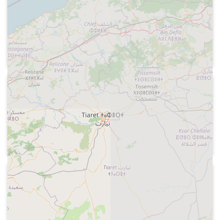
hablado de Radio Nacional de España
Senyals horaris, identificació,
informació de l'estat de salut del
"Generalísimo" Francisco Franco que
està ingressat a la Ciudad Sanitaria de
Madrid. Visita del Príncipe de España
(que en aquell moment era el cap
d'Estat en funcions)
1974
Cadena SER - Lucecita
Careta del programa, Lucecita està
plorosa amb un llibre a la mà i dialoga
amb Sergio
1974
Ràdio Barcelona - Radio Deporte
Careta del programa