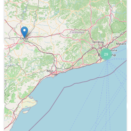
Carabén comenta la importància del
1974
fitxatge del jugador Johan Cruyff.
Radio Nacional de España Barcelona
El canonge de la catedral de Barcelona
parla de les seves campanes, com la
Tomassa
29
1974
Radio Nacional de España Barcelona
Reportatge sobre el búnquer construït
l'any 1938 en una mina per amagar el
tressor de Negrín a La Vajol (Alt
Empordà)
1974
Ràdio Barcelona - La radio en
Cataluña