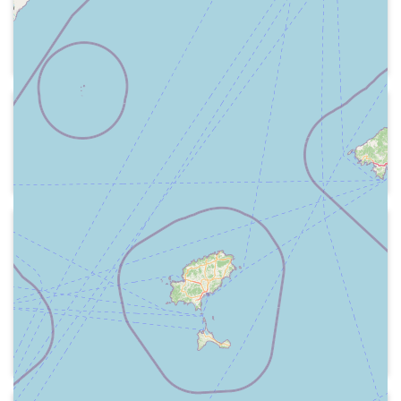
Salutació i esment a "Qué bonita eres,
Cataluña"
1974
Ràdio Barcelona
Publicitat de La Piara
1974-11-09
Radio Tarrasa
Programa fet amb motiu dels 50 anys
de Ràdio Barcelona EAJ-1, que va ser
inaugurada el 14 de novembre del 1924.
Dades dels inicis de l'escolta de la
"Telegrafia sense fils" a Terrassa, a
l'any 1923. Eudald Aymerich, fundador