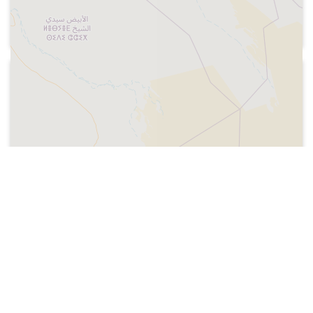
Segués), comentari d'entrada sobre la
Festa Major de Terrassa i indicatiu
1974-12
Radio Peninsular de Barcelona
Crònica en un programa resum de la
consecució del títol de Lliga masculina
de futbol pel Futbol Club Barcelona,
després de 14 temporades , el 7 d'abril
de 1974
1974-09-21
Radio Nacional de España
Final del combat de boxa entre Perico
Fernández i Lion Furuyana. Perico es
proclama campió mundial del pes super
lleuger. Declaracions del boxejador