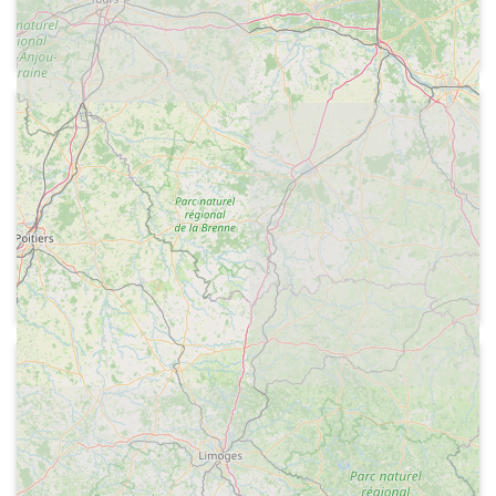
15-18
Entrevista al periodista Tico Medina
1974
Radio Nacional de España - Historias
para imaginar
Careta del programa. Espai "El cohete",
adaptant una història de Ray Bradbury.
Chicho Ibáñez Serrador presenta l'obra
i la situció dels personatges. Diàleg de
la primera escena de l'obra
1974-01-01
Radio Nacional de España - Estudio
15-18
La cantant Lola Flores llegeix la mà a la
cantant La Negra Grande de Colòmbia