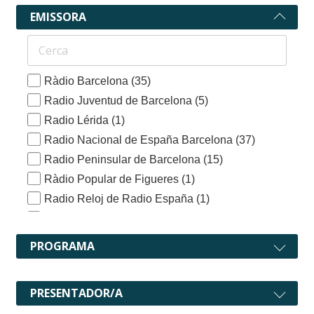
EMISSORA
Ràdio Barcelona
(35)
Radio Juventud de Barcelona
(5)
Radio Lérida
(1)
Radio Nacional de España Barcelona
(37)
Radio Peninsular de Barcelona
(15)
Ràdio Popular de Figueres
(1)
Radio Reloj de Radio España
(1)
Ràdio Sabadell EAJ-20
(3)
Radio Tarrasa
(2)
PROGRAMA
Ràdio Terrassa
(2)
Segundo Programa de RNE Barcelona
(2)
PRESENTADOR/A
Tercer Programa de RNE
(2)