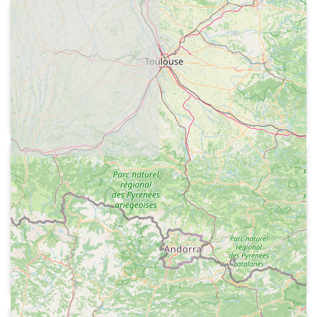
1974-04-08
Radio Nacional de España - Deportes
Arribada a Barcelona del president del
F.C.Barcelona Agustí Montal a
l'aeroport de Barcelona el dia següent
d'haver guanyat la lliga maculina de
primera divisió de futbol a Gijón
1974-04-07
Radio Peninsular de Barcelona -
Radio Sport
Informació sobre el títol de lliga
aconseguit pel F.C.Barcelona aquella
tarda, en guanyar el partit al camp de
l'Sporting de Gijón.
El gerent del F.C:Barcelona Armand