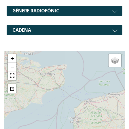
GÈNERE RADIOFÒNIC
CADENA
+
−
⊡