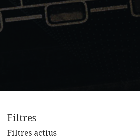
Filtres
Filtres actius