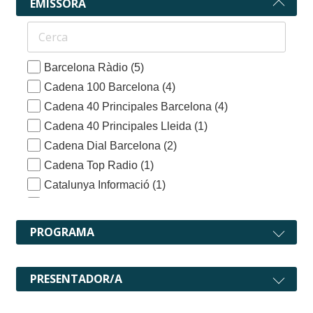
EMISSORA
Barcelona Ràdio
(5)
Cadena 100 Barcelona
(4)
Cadena 40 Principales Barcelona
(4)
Cadena 40 Principales Lleida
(1)
Cadena Dial Barcelona
(2)
Cadena Top Radio
(1)
Catalunya Informació
(1)
Catalunya Ràdio
(21)
Col·legi de Periodistes de Catalunya
(1)
PROGRAMA
COM Ràdio Barcelona
(27)
COPE Barcelona
(1)
PRESENTADOR/A
COPE Miramar
(9)
Freqüència Barcelona
(1)