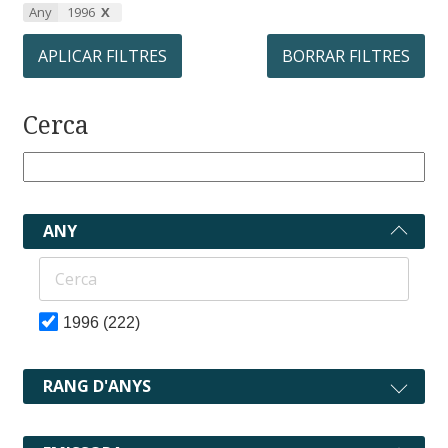
Any
1996
APLICAR FILTRES
BORRAR FILTRES
Cerca
ANY
1996
(222)
RANG D'ANYS