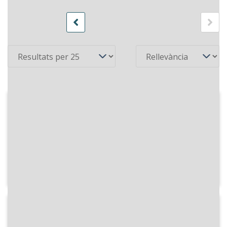
44 recursos
Pàgina
de 2
Per pàgina
Ordena
2000-11-06
COM Ràdio - Aquell dia
Fragment d'una entrevista al veterà
radiofonista Teodor Garriga, en relació
a la transmissió de l'enterrament del
president Francesc Macià per Ràdio
Associació de Catalunya.
2000-09-09
COM Ràdio - Aquell dia