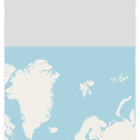
2001
COM Ràdio - Aquell dia
Fragment d'una entrevista al crític i
periodista musical Jordi Tardà.
2001
COM Ràdio - Aquell dia
Recorden el 13 de desembre de 1976
quan neixia Ràdio 4 amb una entrevista
al periodista Joan Albert Argerich i les
intervencions de Jorge Arandes i
Manuel Moralejo
2001