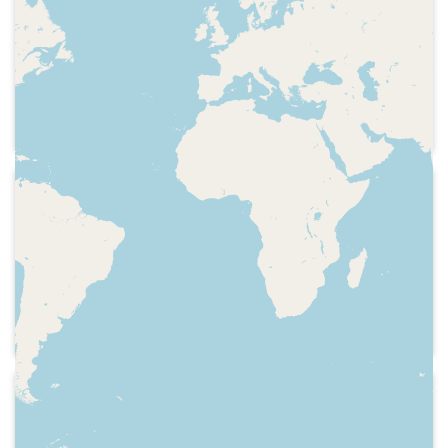
COM Ràdio - Aquell dia
Fragment d'una entrevista al cantant
Mike Kennedy, en connexió amb Ràdio
Salt. Recorden l'èxit de la cançó "Black is
black", editada l'any 1966.
2000-03-25
COM Ràdio - Aquell dia
Fragment d'una entrevista al periodista
d'investigació Xavier Vinader.
Recorden el 20 de desembre de 1973,
data de l'assassinat del president del
Govern espanyol Luis Carrero Blanco.
2004-01
COM Ràdio - Aquell dia