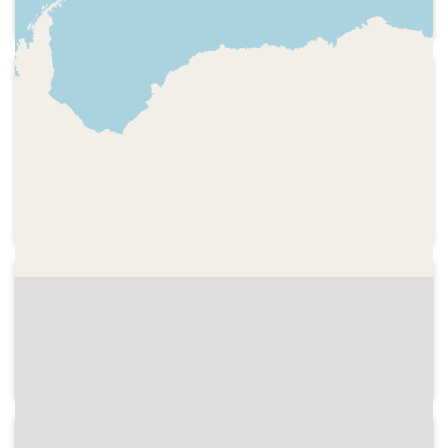
Promoció del programa
2001
COM Ràdio - Aquell dia
Careta del programa, espai amb la
participació de la cantant Maria del Mar
Bonet per recordar el 5 de juliol de
1976 quan va actuar al Teatre Grec de
Barcelona
2000-02-19
COM Ràdio - Aquell dia
Indicatiu del programa, equip,
presentació del primer programa
2010-03-07