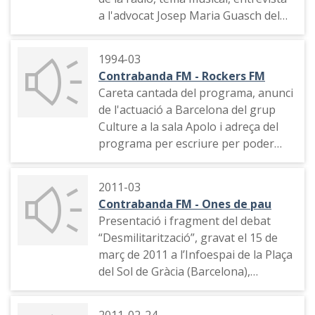
a l'advocat Josep Maria Guasch del
Col·legi Ronda sobre La Llei
d'Estrangeria
1994-03
Contrabanda FM - Rockers FM
Careta cantada del programa, anunci
de l'actuació a Barcelona del grup
Culture a la sala Apolo i adreça del
programa per escriure per poder
guanyar una entrada i presentació
d'un tema musical
2011-03
Contrabanda FM - Ones de pau
Presentació i fragment del debat
“Desmilitarització”, gravat el 15 de
març de 2011 a l’Infoespai de la Plaça
del Sol de Gràcia (Barcelona),
organitzat per Ones de Pau i
Okupem les Ones
2011-02-24