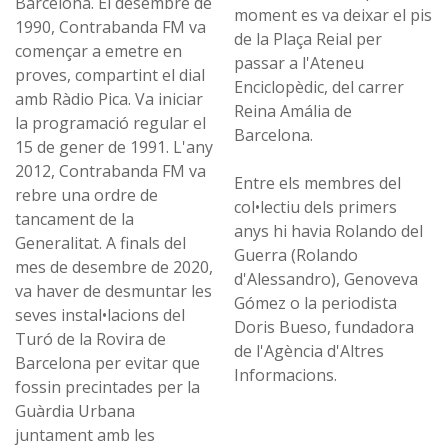
Barcelona. El desembre de
moment es va deixar el pis
1990, Contrabanda FM va
de la Plaça Reial per
començar a emetre en
passar a l'Ateneu
proves, compartint el dial
Enciclopèdic, del carrer
amb Ràdio Pica. Va iniciar
Reina Amália de
la programació regular el
Barcelona.
15 de gener de 1991. L'any
2012, Contrabanda FM va
Entre els membres del
rebre una ordre de
col•lectiu dels primers
tancament de la
anys hi havia Rolando del
Generalitat. A finals del
Guerra (Rolando
mes de desembre de 2020,
d'Alessandro), Genoveva
va haver de desmuntar les
Gómez o la periodista
seves instal•lacions del
Doris Bueso, fundadora
Turó de la Rovira de
de l'Agència d'Altres
Barcelona per evitar que
Informacions.
fossin precintades per la
Guàrdia Urbana
juntament amb les