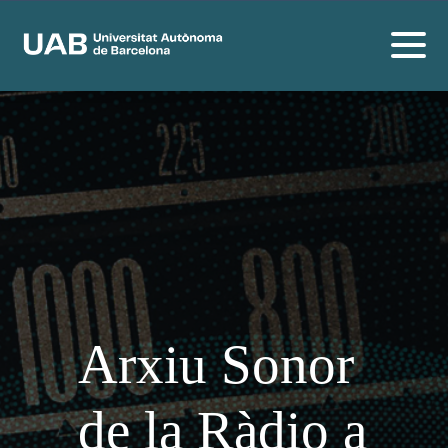
Arxiu Sonor
de la Ràdio a