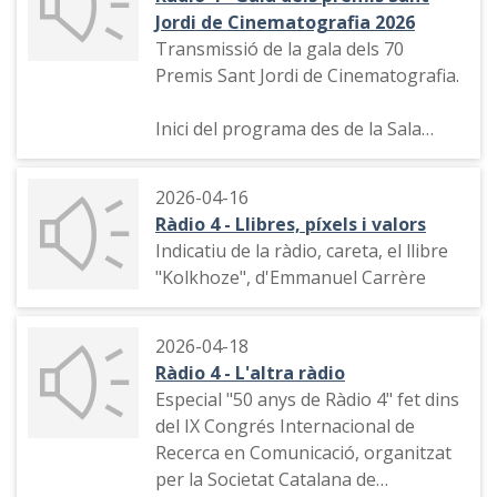
Jordi de Cinematografia 2026
Transmissió de la gala dels 70
Premis Sant Jordi de Cinematografia.
Inici del programa des de la Sala
Fabià Puigcerver del Teatre Lliure de
Barcelona i interpretació musical.
2026-04-16
Ràdio 4 - Llibres, píxels i valors
El gènere de la comèdia, premi al
Indicatiu de la ràdio, careta, el llibre
millor actor per a Álvaro Cervantes,
"Kolkhoze", d'Emmanuel Carrère
premi a la millor actriu per a Nora
Navas.
2026-04-18
Final de la transmissió de la gala .
Ràdio 4 - L'altra ràdio
Especial "50 anys de Ràdio 4" fet dins
del IX Congrés Internacional de
Recerca en Comunicació, organitzat
per la Societat Catalana de