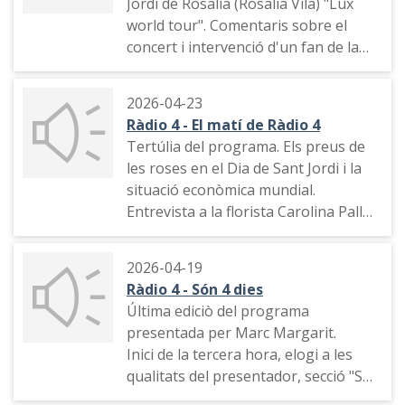
Jordi de Rosalía (Rosalia Vila) "Lux
(Paula Ribó ) i Luis Tosar
world tour". Comentaris sobre el
concert i intervenció d'un fan de la
cantant (David Puig)
2026-04-23
Ràdio 4 - El matí de Ràdio 4
Tertúlia del programa. Els preus de
les roses en el Dia de Sant Jordi i la
situació econòmica mundial.
Entrevista a la florista Carolina Pallés
de la parada de les Rambles Flors
Carolina que, transitòriament, estan
2026-04-19
a Plaça Catalunya. El Sant Jordi a
Ràdio 4 - Són 4 dies
Lleida.El pa de Sant Jordi. Entrevista a
Última ediciò del programa
la periodista Natza Farré que ha
presentada per Marc Margarit.
escrit el llibre 'L'última vegada que et
Inici de la tercera hora, elogi a les
dic adeu'. L'estat del temps.
qualitats del presentador, secció "Set
Comentari sobre el camío de RNE.
de cultura" amb una entrevista a