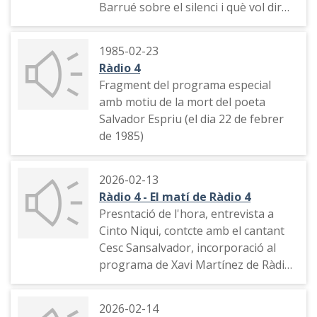
Barrué sobre el silenci i què vol dir
viure avui segons la Regla de sant
Benet.
1985-02-23
Ràdio 4
Fragment del programa especial
amb motiu de la mort del poeta
Salvador Espriu (el dia 22 de febrer
de 1985)
2026-02-13
Ràdio 4 - El matí de Ràdio 4
Presntació de l'hora, entrevista a
Cinto Niqui, contcte amb el cantant
Cesc Sansalvador, incorporació al
programa de Xavi Martínez de Ràdio
4, la directora de RNE a Catalunya
Sònia Urbano presenta el logo dels
2026-02-14
50 anys de Ràdio 4, el Dia Mundial de