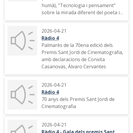
humà), "Tecnologia i pensament"
sobre la mirada diferent del poeta i
el tecnòleg, la prohibiició del Comitè
Olímpic Internacional de prohibir a
2026-04-21
les dones trans de competir als JJOO
Ràdio 4
en proves femenines, visió crítica del
Palmarès de la 70ena edició dels
negoci de la intel·ligència artificial i
Premis Sant Jordi de Cinematografia,
dels grans centres informàtics de
amb declaracions de Conxita
dades
Casanovas, Álvaro Cervantes
2026-04-21
Ràdio 4
70 anys dels Premis Sant Jordi de
Cinematografia
2026-04-21
Ràdio 4 - Gala dels premis Sant