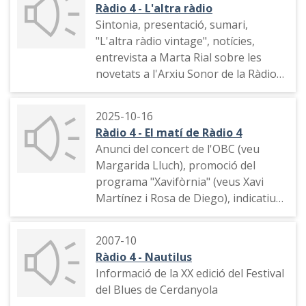
Ràdio 4 - L'altra ràdio
la Ràdio, l'Arxiu Sonor de la Ràdio a
Sintonia, presentació, sumari,
Catalunya de la UAB, concurs
"L'altra ràdio vintage", notícies,
telefònic, entrada de Montse Soto
entrevista a Marta Rial sobre les
del programa "El segon cafè" de La 2
novetats a l'Arxiu Sonor de la Ràdio a
Cat que fa una connexió en directe,
Catalunya de la Universitat
trucada d'una oïdora per explicar els
Autònoma de Barcelona, la
seus records radiofònics, breu
2025-10-16
intel·ligència artificial des del
dramàtic radiofònic, previsió de
Ràdio 4 - El matí de Ràdio 4
Barcelona Supercomuting Center, la
continguts per a la propera setmana
Anunci del concert de l'OBC (veu
càmera Sony
i comiat
Margarida Lluch), promoció del
programa "Xavifòrnia" (veus Xavi
Martínez i Rosa de Diego), indicatiu
de la ràdio, els vídeos més virals de
Tik Tok , trucades de l'audiència,
2007-10
rumba tocada en directe a l'estudi
Ràdio 4 - Nautilus
per David Canal, comiat
Informació de la XX edició del Festival
del Blues de Cerdanyola