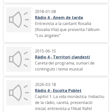
Comunicació de l’Institut d’Estudis
Catalans. Enregistrat a la Facultat de
2018-01-08
Comunicació i Relacions
Ràdio 4 - Anem de tarda
Internacionals Blanquerna-
Entrevista a la cantant Rosalía
Universitat Ramon Llull.
(Rosalia Vila) que presenta l'àlbum
"Los ángeles"
Esteve Crespo, Pilar Sampietro i
Alejo del Peral recorden aspectes de
la seva trajectòria professional i de
2015-06-15
la història de Ràdio 4.
Ràdio 4 - Territori clandestí
Careta del programa, sumari de
continguts i tema musical
2026-03-18
Ràdio 4 - Escolta Poblet
Capítol 1. La vida monàstica. Indiactiu
de la ràdio, careta, presentació
inicial, entrevista a l’Abat Rafel