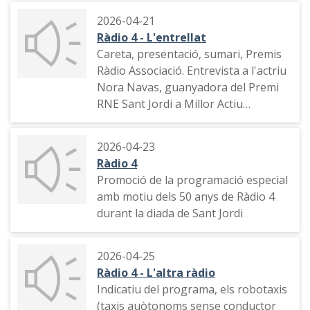
Intervenció d'una oïdora.
Ángeles González Sinde i l'oferta del
2026-04-21
cinema Verdi de Barcelona. "Vipe
Ràdio 4 - L'entrellat
check", el Festival B.
Careta, presentació, sumari, Premis
Ràdio Associació. Entrevista a l'actriu
Agraïments a l'equip i comiat del
Nora Navas, guanyadora del Premi
programa del presentador.
RNE Sant Jordi a Millor Actiu
Espanyola. Entrevistes a Pilar
Sampietro, que rep una menció
2026-04-23
d’honor dels Premis Ràdio Associació
Ràdio 4
, i a Sílvia Tarragona i Pep Gorgori i a
Promoció de la programació especial
Irene Desumbila, que han estat
amb motiu dels 50 anys de Ràdio 4
nominats finalistes al millor pòdcast i
durant la diada de Sant Jordi
al premi a la innovació dels Premis
RAC.
2026-04-25
Ràdio 4 - L'altra ràdio
Indicatiu del programa, els robotaxis
(taxis auòtonoms sense conductor