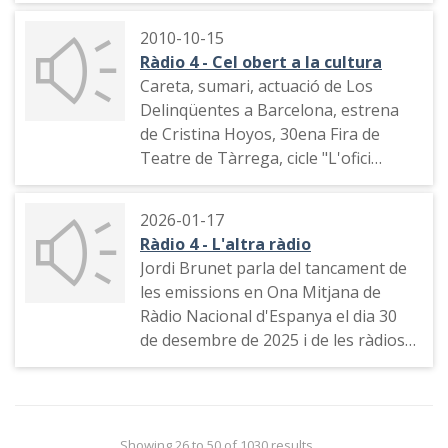
2010-10-15
Ràdio 4 - Cel obert a la cultura
Careta, sumari, actuació de Los
Delinqüentes a Barcelona, estrena
de Cristina Hoyos, 30ena Fira de
Teatre de Tàrrega, cicle "L'ofici
d'escriptor" a Casa Amèrica, la sala
d'art contemporani MX1010
2026-01-17
Ràdio 4 - L'altra ràdio
Jordi Brunet parla del tancament de
les emissions en Ona Mitjana de
Ràdio Nacional d'Espanya el dia 30
de desembre de 2025 i de les ràdios
estrangeres que es poden escoltar a
les freqüències que han quedat
lliues. El degà de la Facultat de
Filosofia La Salle Universitat Ramon
Showing 26 to 50 of 1030 results