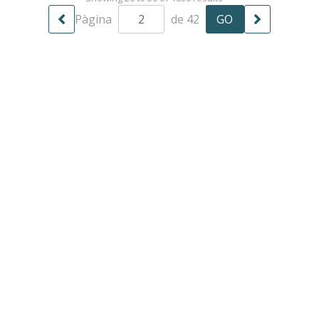
Llull, Carles LLinàs, a la secció de
Pàgina
de 42
Tecnologia i Pensament reflexiona
sobre el concepte d'Intel·ligència
Artificial. Comiat del programa.