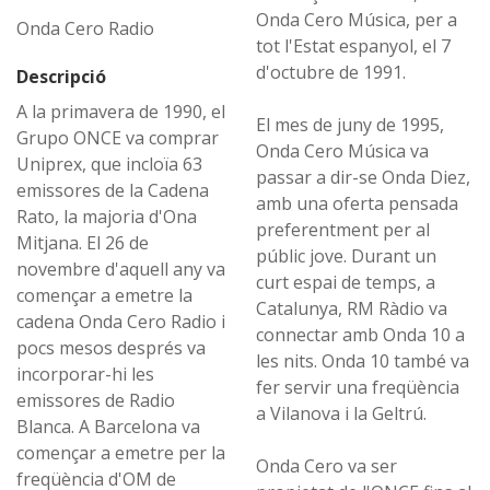
Onda Cero Música, per a
Onda Cero Radio
tot l'Estat espanyol, el 7
d'octubre de 1991.
Descripció
A la primavera de 1990, el
El mes de juny de 1995,
Grupo ONCE va comprar
Onda Cero Música va
Uniprex, que incloïa 63
passar a dir-se Onda Diez,
emissores de la Cadena
amb una oferta pensada
Rato, la majoria d'Ona
preferentment per al
Mitjana. El 26 de
públic jove. Durant un
novembre d'aquell any va
curt espai de temps, a
començar a emetre la
Catalunya, RM Ràdio va
cadena Onda Cero Radio i
connectar amb Onda 10 a
pocs mesos després va
les nits. Onda 10 també va
incorporar-hi les
fer servir una freqüència
emissores de Radio
a Vilanova i la Geltrú.
Blanca. A Barcelona va
començar a emetre per la
Onda Cero va ser
freqüència d'OM de