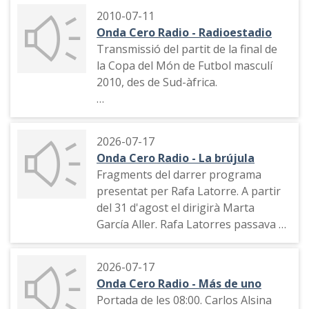
Intereconomía, Radio Voz i Antena 3
2010-07-11
Radio. Repassen alguns dels seus
Onda Cero Radio - Radioestadio
programes a Onda Cero com "Al día",
Transmissió del partit de la final de
"Más de uno", "La brújula" i "La
la Copa del Món de Futbol masculí
cultureta".
2010, des de Sud-àfrica.
Narració de la jugada del gol
d'Andrés Iniesta a la pròrroga de la
2026-07-17
final del Campionat del Món de
Onda Cero Radio - La brújula
Futbol masculí de Sud-àfrica. El partit
Fragments del darrer programa
va cabar Espanya 1 Països Baixos 0
presentat per Rafa Latorre. A partir
del 31 d'agost el dirigirà Marta
García Aller. Rafa Latorres passava a
presentar el primer tram informatiu
de "Más de uno".
2026-07-17
Onda Cero Radio - Más de uno
Fragment de la tertúlia dels
Portada de les 08:00. Carlos Alsina
divendres "El braserillo" amb