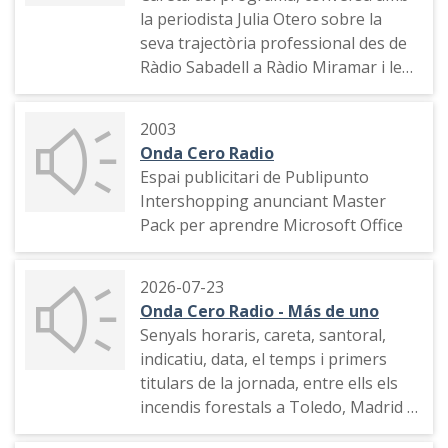
la periodista Julia Otero sobre la
seva trajectòria professional des de
Ràdio Sabadell a Ràdio Miramar i les
dues etapes a Onda Cero, passant
per Punto Radio.
2003
Onda Cero Radio
Espai publicitari de Publipunto
Intershopping anunciant Master
Pack per aprendre Microsoft Office
2026-07-23
Onda Cero Radio - Más de uno
Senyals horaris, careta, santoral,
indicatiu, data, el temps i primers
titulars de la jornada, entre ells els
incendis forestals a Toledo, Madrid i
Guadalajara