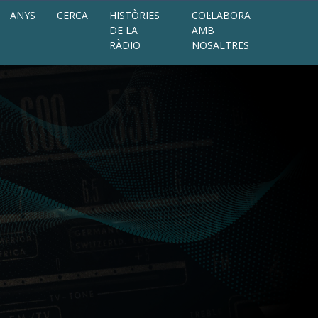
ANYS
CERCA
HISTÒRIES
COL·LABORA
DE LA
AMB
RÀDIO
NOSALTRES