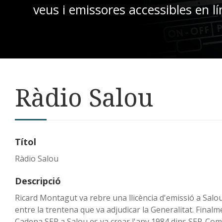
veus i emissores accessibles en lí
Ràdio Salou
Títol
Ràdio Salou
Descripció
Ricard Montagut va rebre una llicència d'emissió a Salo
entre la trentena que va adjudicar la Generalitat. Finalm
Cadena SER a Salou es va crear l'any 1984 dins SER-Co