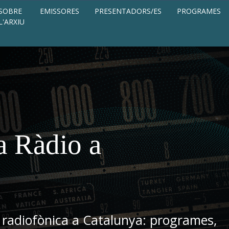
SOBRE
EMISSORES
PRESENTADORS/ES
PROGRAMES
L'ARXIU
a Ràdio a
 radiofònica a Catalunya: programes,