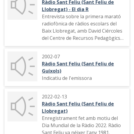
Ràdio Sant Feliu (Sant Feliu de
Montmany a Rosa Maria Gallardo
Llobregat) - El dia R
sobre la ràdio
Entrevista sobre la primera marató
radiofònica de ràdios escolars del
Baix Llobregat, amb David Ciércoles
del Centre de Recursos Pedagògics
del Baix Llobregat i Laura Sanz,
mestre de l'escola Josep Montmany
2002-07
Abat de Sant Feliu.
Ràdio Sant Feliu (Sant Feliu de
Guíxols)
Indicatiu de l'emissora
2022-02-13
Ràdio Sant Feliu (Sant Feliu de
Llobregat)
Enregistrament fet amb motiu del
Dia Mundial de la Ràdio 2022. Ràdio
Sant Feliu va néixer l'any 1981.