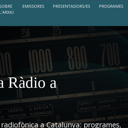
SOBRE
EMISSORES
PRESENTADORS/ES
PROGRAMES
L'ARXIU
a Ràdio a
 radiofònica a Catalunya: programes,