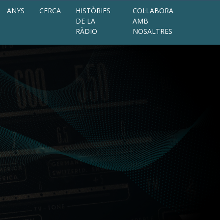
ANYS
CERCA
HISTÒRIES
COL·LABORA
DE LA
AMB
RÀDIO
NOSALTRES