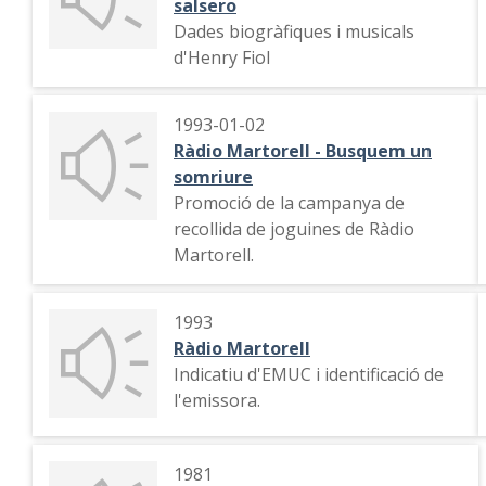
salsero
Dades biogràfiques i musicals
d'Henry Fiol
1993-01-02
Ràdio Martorell - Busquem un
somriure
Promoció de la campanya de
recollida de joguines de Ràdio
Martorell.
1993
Ràdio Martorell
Indicatiu d'EMUC i identificació de
l'emissora.
1981