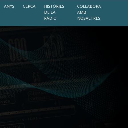
ANYS
CERCA
HISTÒRIES
COL·LABORA
DE LA
AMB
RÀDIO
NOSALTRES