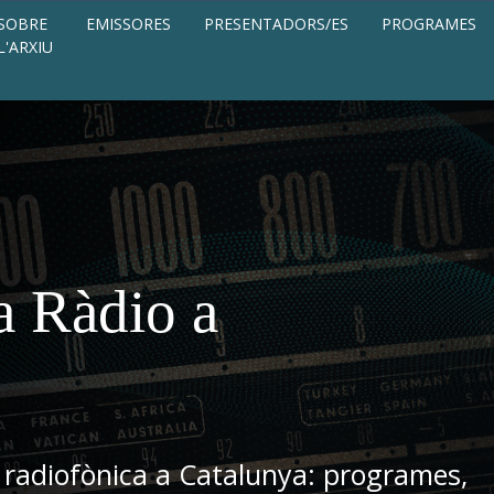
SOBRE
EMISSORES
PRESENTADORS/ES
PROGRAMES
L'ARXIU
a Ràdio a
 radiofònica a Catalunya: programes,