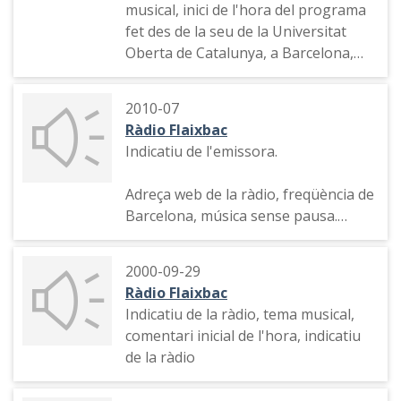
musical, inici de l'hora del programa
fet des de la seu de la Universitat
Oberta de Catalunya, a Barcelona,
intervenció del professor de la UOC
Lluís Pastor sobre les propòsits que
2010-07
es fan quan comença un any
Ràdio Flaixbac
Indicatiu de l'emissora.
Adreça web de la ràdio, freqüència de
Barcelona, música sense pausa.
Indicatius "els impactes del moment"
2000-09-29
i de l' hora.
Ràdio Flaixbac
Indicatiu de la ràdio, tema musical,
comentari inicial de l'hora, indicatiu
de la ràdio