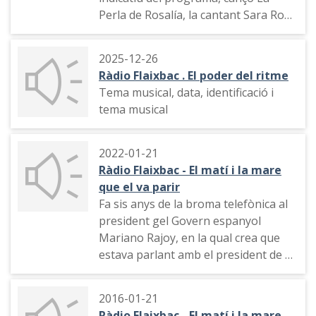
Perla de Rosalía, la cantant Sara Roy
interpreta en català a l'estudi de
Ràdio Flaixbac la seva versió de La
2025-12-26
Perla, el temps, trucada a un oïdor, la
Ràdio Flaixbac . El poder del ritme
pilota del mundial de futbol de 2026
Tema musical, data, identificació i
tema musical
2022-01-21
Ràdio Flaixbac - El matí i la mare
que el va parir
Fa sis anys de la broma telefònica al
president gel Govern espanyol
Mariano Rajoy, en la qual crea que
estava parlant amb el president de la
Generalitat Carles Puigdemont, qui li
demanava de poder fer una trobada.
2016-01-21
Reproducció de l'enregistrament i
Ràdio Flaixbac - El matí i la mare