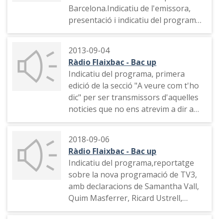
Barcelona.Indicatiu de l'emissora,
presentació i indicatiu del programa.
Sumari, formes de participar al
programa, missatges rebuts,
2013-09-04
trucada d'una oïdora, indicatiu del
Ràdio Flaixbac - Bac up
programa, missatges SMS i oïdos
Indicatiu del programa, primera
que han preparat coses especials.
edició de la secció "A veure com t'ho
Comentari sobre el suïcidi, indicatiu
dic" per ser transmissors d'aquelles
del programa i de l'emissora.
noticies que no ens atrevim a dir a
les altres persones a la cara
2018-09-06
Ràdio Flaixbac - Bac up
Indicatiu del programa,reportatge
sobre la nova programació de TV3,
amb declaracions de Samantha Vall,
Quim Masferrer, Ricard Ustrell,
Gemma Nierga i Xavier Grasset