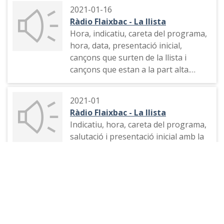
2021-01-16
Ràdio Flaixbac - La llista
Hora, indicatiu, careta del programa,
hora, data, presentació inicial,
cançons que surten de la llista i
cançons que estan a la part alta.
Tema musical, publicitat, número 1
2021-01
de la llista i comiat del programa.
Ràdio Flaixbac - La llista
Indicatiu, hora, careta del programa,
salutació i presentació inicial amb la
pregunta feta a l'Instagram, nou
tema que entra a la llista d'èxits i
tema musical.
Showing 1 to 25 of 36 results