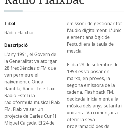
Títol
emissor i de gestionar tot
l'àudio digitalment. L'únic
Ràdio Flaixbac
element analògic de
l'estudi era la taula de
Descripció
mescla.
L'any 1991, el Govern de
la Generalitat va atorgar
El dia 28 de setembre de
28 freqüències d’FM que
1994 es va posar en
van permetre el
marxa, en proves, la
naixement d'Onda
segona emissora de la
Rambla, Radio Tele Taxi,
cadena, Flashback FM,
Ràdio Estel i la
dedicada inicialment a la
radiofórmula musical Flaix
música dels anys setanta i
FM. Flaix va ser un
vuitanta. Va començar a
projecte de Carles Cuní i
oferir la seva
Miquel Calçada. El 24 de
programació des de