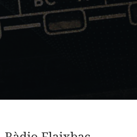
Ràdio Flaixbac