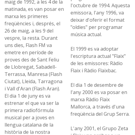
maig de 1992, a les 4 de la
l'octubre de 1994. Aquesta
matinada, es van posar en
emissora, l'any 1996, va
marxa les primeres
deixar d'oferir el format
freqüències i, després, el
"oldies" per programar
26 de maig, a les 9 del
música actual.
vespre, la resta. Durant
uns dies, Flash FM va
El 1999 es va adoptar
emetre en període de
l'escriptura actual "Flaix"
proves des de Sant Feliu
de les emissores: Ràdio
de Llobregat, Sabadell-
Flaix i Ràdio Flaixbac.
Terrassa, Manresa (Flash
Ciutat), Lleida, Tarragona
El dia 1 de desembre de
i Vall d'Aran (Flash Aran).
l'any 2000 es va posar en
El dia 1 de juny es va
marxa Ràdio Flaix
estrenar el que va ser la
Mallorca, a través d'una
primera radiofórmula
freqüència del Grup Serra.
musical per a joves en
llengua catalana de la
L'any 2001, el Grupo Zeta
història de la nostra