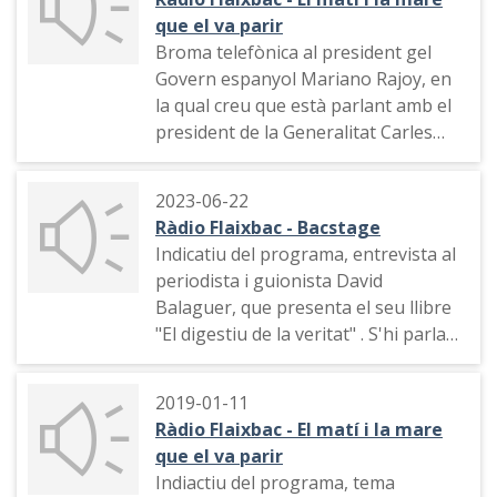
explicació de l'equip del programa, al
que el va parir
canal de Twitch de Flaixbac
Broma telefònica al president gel
(flaixbacoficial), de com es va fer.
Govern espanyol Mariano Rajoy, en
la qual creu que està parlant amb el
president de la Generalitat Carles
Puigdemont, qui li demana de poder
fer una trobada
2023-06-22
Ràdio Flaixbac - Bacstage
Indicatiu del programa, entrevista al
periodista i guionista David
Balaguer, que presenta el seu llibre
"El digestiu de la veritat" . S'hi parla
del seu món creatiu, la feina a la
ràdio i algunes vivences personals
2019-01-11
Ràdio Flaixbac - El matí i la mare
que el va parir
Indiactiu del programa, tema