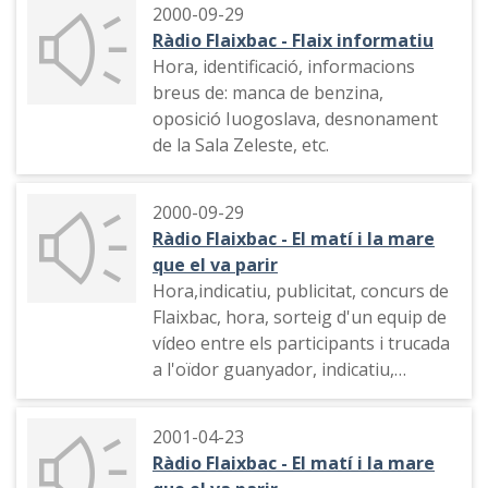
2000-09-29
Ràdio Flaixbac - Flaix informatiu
Hora, identificació, informacions
breus de: manca de benzina,
oposició Iuogoslava, desnonament
de la Sala Zeleste, etc.
2000-09-29
Ràdio Flaixbac - El matí i la mare
que el va parir
Hora,indicatiu, publicitat, concurs de
Flaixbac, hora, sorteig d'un equip de
vídeo entre els participants i trucada
a l'oïdor guanyador, indicatiu,
publicitat, indicatiu, repàs a les
estrenes de cinema, trucades per
2001-04-23
tenir una invitació per anar al
Ràdio Flaixbac - El matí i la mare
cinema, crònica des del Festival de