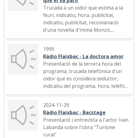
que el va parir
Cinema de Donòstia, comiat
Trucada a un oïdor que estima a la
Nuri, indicatiu, hora, publicitat,
indicatiu, publicitat, recomanació
d'una novel·la d'Imma Monzó,
connexió amb el Palau de la
Generalitat on s'està fent la
1999
benedicció de les roses, concurs de
Ràdio Flaixbac - La doctora amor
Sant Jordi de l'emissora, tema
Presentació de la tercera hora del
musical
programa, trucada telefònica d'un
oïdor que es considera seductor,
indicatiu del programa, hora, telèfon
tema musical, hora, identificació,
trucada de dos oïdors, invitació a
2024-11-29
trucar al programa
Ràdio Flaixbac - Bacstage
Presentació i entrevista a l'actor Ivan
Labanda sobre l'obra "Turisme
rural"