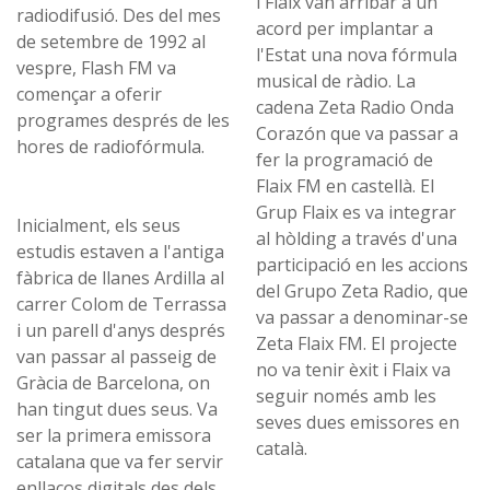
i Flaix van arribar a un
radiodifusió. Des del mes
acord per implantar a
de setembre de 1992 al
l'Estat una nova fórmula
vespre, Flash FM va
musical de ràdio. La
començar a oferir
cadena Zeta Radio Onda
programes després de les
Corazón que va passar a
hores de radiofórmula.
fer la programació de
Flaix FM en castellà. El
Grup Flaix es va integrar
Inicialment, els seus
al hòlding a través d'una
estudis estaven a l'antiga
participació en les accions
fàbrica de llanes Ardilla al
del Grupo Zeta Radio, que
carrer Colom de Terrassa
va passar a denominar-se
i un parell d'anys després
Zeta Flaix FM. El projecte
van passar al passeig de
no va tenir èxit i Flaix va
Gràcia de Barcelona, on
seguir només amb les
han tingut dues seus. Va
seves dues emissores en
ser la primera emissora
català.
catalana que va fer servir
enllaços digitals des dels