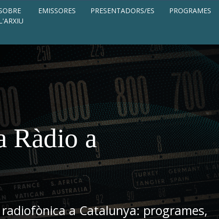
SOBRE
EMISSORES
PRESENTADORS/ES
PROGRAMES
L'ARXIU
a Ràdio a
 radiofònica a Catalunya: programes,