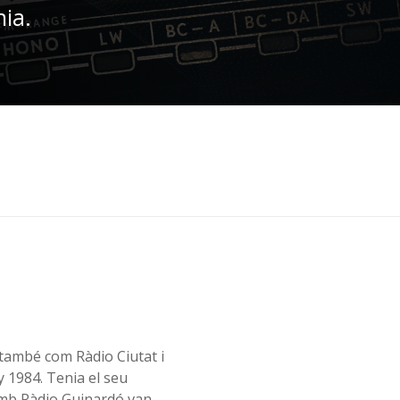
nia.
 també com Ràdio Ciutat i
y 1984. Tenia el seu
amb Ràdio Guinardó van