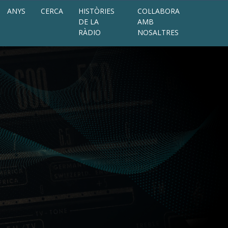
ANYS
CERCA
HISTÒRIES
COL·LABORA
DE LA
AMB
RÀDIO
NOSALTRES