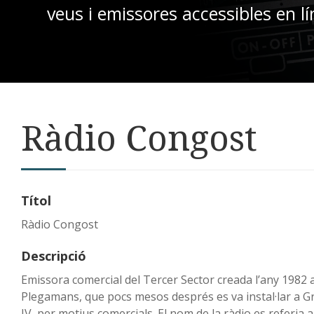
veus i emissores accessibles en lí
Ràdio Congost
Títol
Ràdio Congost
Descripció
Emissora comercial del Tercer Sector creada l’any 1982 a
Plegamans, que pocs mesos després es va instal·lar a Gra
IV, per motius comercials. El nom de la ràdio es referia 