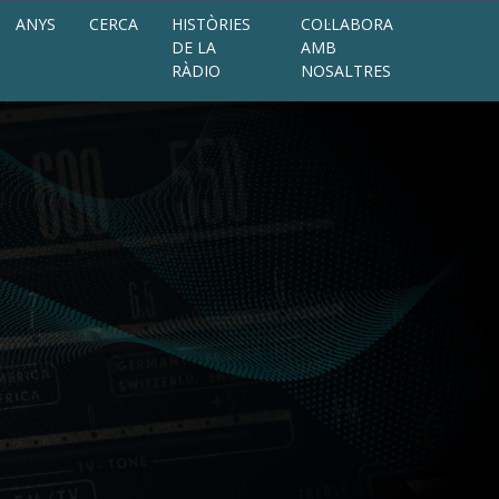
ANYS
CERCA
HISTÒRIES
COL·LABORA
DE LA
AMB
RÀDIO
NOSALTRES