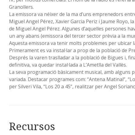
Granollers.
La emissora va néixer de la ma d’uns emprenedors entre
Miguel Angel Pérez, Xavier Garcia Periz i Jaume Royo, la
de Miguel Angel Pérez. Algunes d’aquelles persones hav
un any abans (emissora del tercer sector prèvia a la munic
Aquesta emissora va tenir molts problemes per ubicar l
Primerament es va instal·lar a prop de la població de 
Després la varen traslladar a la població de Bigues i, fi
definitiva, va quedar instal·lada a L’Ametlla del Vallès.
La seva programació bàsicament musical, amb alguns 
variada. Destacar programes com: “Antena Matinal”, “Lo
per Silveri Vila, “Los 20 a 45”, realitzar per Angel Soriano 
Recursos