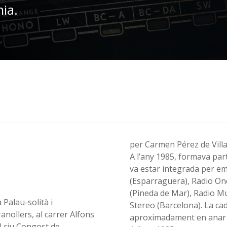
nia.
per Carmen Pérez de Villa
A l’any 1985, formava part
va estar integrada per emi
(Esparraguera), Radio Ond
(Pineda de Mar), Radio Mu
 Palau-solità i
Stereo (Barcelona). La ca
nollers, al carrer Alfons
aproximadament en anar t
al riu Congost de