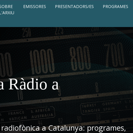
SOBRE
EMISSORES
PRESENTADORS/ES
PROGRAMES
L'ARXIU
a Ràdio a
 radiofònica a Catalunya: programes,