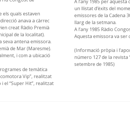
A l’any 1985 per aquesta 
un llistat d’èxits del mom
 els quals estaven
emissores de la Cadena 30
 direcció anava a càrrec
llarg de la setmana.
ien creat Ràdio Premià
A l’any 1985 Ràdio Congo
ipal de la localitat).
Aquesta emissora va ser c
a seva antena emissora.
Premià de Mar (Maresme).
(Informació pròpia i l’ap
nalment, i com a ubicació
número 127 de la revista “L’Actualitat Comarcal”, de Granollers, publicat el 6 de
setembre de 1985)
programes de temàtica
comotora Vip”, realitzat
i el “Super Hit”, realitzat