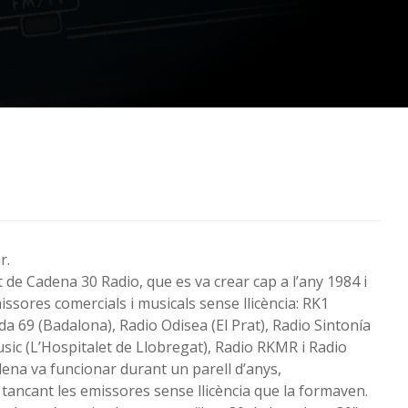
r.
 de Cadena 30 Radio, que es va crear cap a l’any 1984 i
ssores comercials i musicals sense llicència: RK1
a 69 (Badalona), Radio Odisea (El Prat), Radio Sintonía
sic (L’Hospitalet de Llobregat), Radio RKMR i Radio
dena va funcionar durant un parell d’anys,
ancant les emissores sense llicència que la formaven.