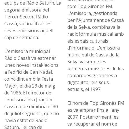
equips de Ràdio Saturn. La
com Top Gironès FM.
segona emissora del
L'emissora, gestionada
Tercer Sector, Ràdio
per l'Ajuntament de Cassà
Cassà, va finalitzar les
de la Selva, combinava la
seves emissions aquell
radiofórmula musical amb
cap de setmana.
els espais culturals i
d'informació. L’emissora
L'emissora municipal
municipal de Cassà de la
Ràdio Cassà va estrenar
Selva va ser de les
unes noves instal•lacions
primeres emissores de les
a l’edifici de Can Nadal,
comarques gironines a
coincidint amb la Festa
digitalitzar els seus
Major, el dia 23 de maig
estudis, el 1997.
de 1986. El director de
l'emissora era Joaquim
El nom de Top Gironès FM
Cassà -que dimitiria el 30
es va emprar fins a l’any
de juliol següent-, que ho
2007. Posteriorment, es
havia estat de Ràdio
va recuperar el nom de
Saturn, i el cap de