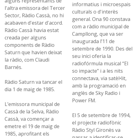
alguns representants de
informatius i microespais
l'altra emissora del Tercer
culturals o d'interès
Sector, Ràdio Cassà, no hi
general. Ona 90 constava
acabaven d'estar d'acord.
com a ràdio municipal de
Ràdio Cassà havia estat
Campllong, que va ser
creada per alguns
inaugurada l’11 de
components de Ràdio
setembre de 1990. Des del
Saturn que havien deixat
seu inici oferia la
la ràdio, com Claudi
radiofórmula musical “El
Barnés.
so impacte” i a les nits
connectava, via satèl•lit,
Ràdio Saturn va tancar el
amb la programació en
dia 1 de maig de 1985.
anglès de Sky Radio i
Power FM.
L’emissora municipal de
Cassà de la Selva, Ràdio
El 5 de setembre de 1994,
Cassà, va començar a
el projecte radiofònic
emetre el 19 de maig de
Ràdio Styl Gironès va
1985, aprofitant els
passar a identificar-se