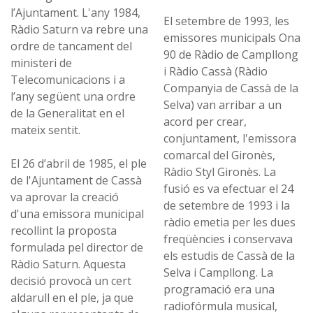
l’Ajuntament. L'any 1984,
El setembre de 1993, les
Ràdio Saturn va rebre una
emissores municipals Ona
ordre de tancament del
90 de Ràdio de Campllong
ministeri de
i Ràdio Cassà (Ràdio
Telecomunicacions i a
Companyia de Cassà de la
l’any següent una ordre
Selva) van arribar a un
de la Generalitat en el
acord per crear,
mateix sentit.
conjuntament, l'emissora
comarcal del Gironès,
El 26 d’abril de 1985, el ple
Ràdio Styl Gironès. La
de l'Ajuntament de Cassà
fusió es va efectuar el 24
va aprovar la creació
de setembre de 1993 i la
d'una emissora municipal
ràdio emetia per les dues
recollint la proposta
freqüències i conservava
formulada pel director de
els estudis de Cassà de la
Ràdio Saturn. Aquesta
Selva i Campllong. La
decisió provocà un cert
programació era una
aldarull en el ple, ja que
radiofórmula musical,