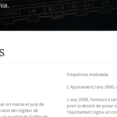
nia.
s
freqüència modulada.
L'Ajuntament,l'any 2000, r
L'any 2008, l'emissora ta
sar en marxa el juny de
pren la decisió de posar 
oració del regidor de
l'Ajuntament signa un con
un quartet de l’edifici de