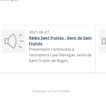
2021-06-07
Ràdio Sant Fruitós - Gent de Sant
Fruitós
Presentació i entrevista a
l'escriptora Laia Fàbregas, veïna de
Sant Fruitós de Bages.
Showing 1 to 3 of 3 results