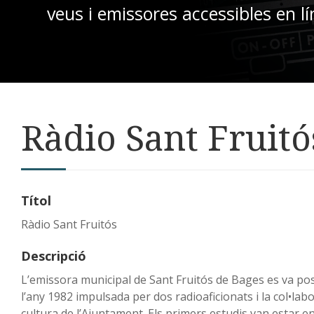
veus i emissores accessibles en lí
Ràdio Sant Fruitó
Títol
Ràdio Sant Fruitós
Descripció
L’emissora municipal de Sant Fruitós de Bages es va po
l’any 1982 impulsada per dos radioaficionats i la col•lab
cultura de l’Ajuntament. Els primers estudis van estar en 