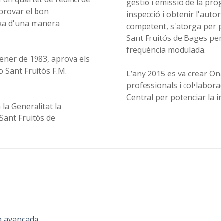
gestió i emissió de la pr
mprovar el bon
inspecció i obtenir l'auto
rxa d'una manera
competent, s'atorga per p
Sant Fruitós de Bages per t
freqüència modulada.
gener de 1983, aprova els
o Sant Fruitós F.M.
L’any 2015 es va crear O
professionals i col•labora
Central per potenciar la i
a la Generalitat la
 Sant Fruitós de
a avançada