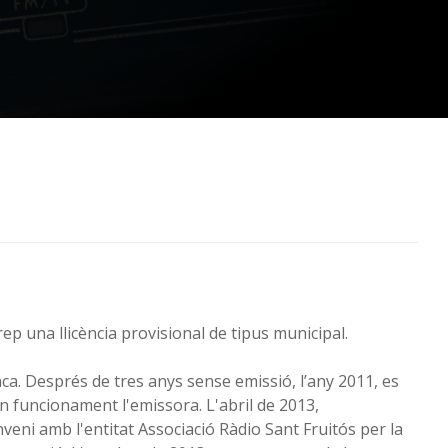
ep una llicència provisional de tipus municipal.
nca. Després de tres anys sense emissió, l’any 2011, es
en funcionament l'emissora. L'abril de 2013,
veni amb l'entitat Associació Ràdio Sant Fruitós per la