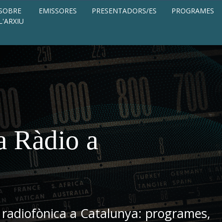
SOBRE
EMISSORES
PRESENTADORS/ES
PROGRAMES
L'ARXIU
a Ràdio a
 radiofònica a Catalunya: programes,