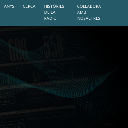
ANYS
CERCA
HISTÒRIES
COL·LABORA
DE LA
AMB
RÀDIO
NOSALTRES