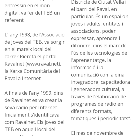
Districte de Ciutat Vella i
entressin en el món
el barri del Raval, en
digital, va fer del TEB un
particular. És un espai on
referent.
joves i adults, entitats i
associacions, poden
L' any 1998, de l’Associació
expressar, aprendre i
de Joves del TEB, va sorgir
difondre, dins el marc de
en el mateix local del
l’ús de les tecnologies de
carrer Riereta el portal
l’aprenentatge, la
Ravalnet (www.raval.net),
informació i la
la Xarxa Comunitària del
comunicació com a eina
Raval a Internet.
integradora, capacitadora
i generadora cultural, a
A finals de l’any 1999, dins
través de l’elaboració de
de Ravalnet es va crear la
programes de ràdio en
seva ràdio per Internet.
diferents formats,
Inicialment s’identificava
temàtiques i periodicitats”.
com Ravalnet. Els joves del
TEB en aquell local del
El mes de novembre de