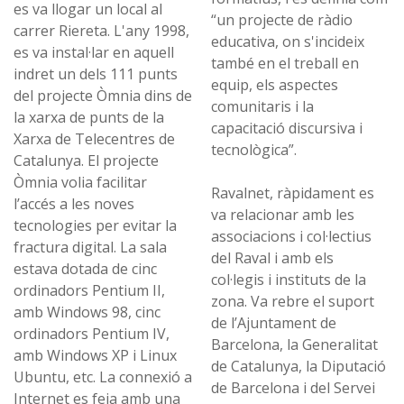
es va llogar un local al
“un projecte de ràdio
carrer Riereta. L'any 1998,
educativa, on s'incideix
es va instal·lar en aquell
també en el treball en
indret un dels 111 punts
equip, els aspectes
del projecte Òmnia dins de
comunitaris i la
la xarxa de punts de la
capacitació discursiva i
Xarxa de Telecentres de
tecnològica”.
Catalunya. El projecte
Òmnia volia facilitar
Ravalnet, ràpidament es
l’accés a les noves
va relacionar amb les
tecnologies per evitar la
associacions i col·lectius
fractura digital. La sala
del Raval i amb els
estava dotada de cinc
col·legis i instituts de la
ordinadors Pentium II,
zona. Va rebre el suport
amb Windows 98, cinc
de l’Ajuntament de
ordinadors Pentium IV,
Barcelona, la Generalitat
amb Windows XP i Linux
de Catalunya, la Diputació
Ubuntu, etc. La connexió a
de Barcelona i del Servei
Internet es feia amb una