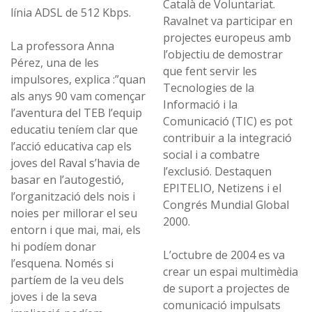
Català de Voluntariat.
línia ADSL de 512 Kbps.
Ravalnet va participar en
projectes europeus amb
La professora Anna
l’objectiu de demostrar
Pérez, una de les
que fent servir les
impulsores, explica :”quan
Tecnologies de la
als anys 90 vam començar
Informació i la
l’aventura del TEB l’equip
Comunicació (TIC) es pot
educatiu teníem clar que
contribuir a la integració
l’acció educativa cap els
social i a combatre
joves del Raval s’havia de
l’exclusió. Destaquen
basar en l’autogestió,
EPITELIO, Netizens i el
l’organització dels nois i
Congrés Mundial Global
noies per millorar el seu
2000.
entorn i que mai, mai, els
hi podíem donar
L’octubre de 2004 es va
l’esquena. Només si
crear un espai multimèdia
partíem de la veu dels
de suport a projectes de
joves i de la seva
comunicació impulsats