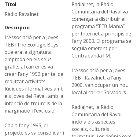
Títol
Radialnet, la Ràdio
Comunitària del Raval va
Ràdio Ravalnet
començar a distribuir el
programa “TEB Manía”
Descripció
per Internet a principis de
L’Associació per a Joves
l’any 2000. El programa se
TEB (The Ecologic Boys,
seguia emetent per
que era la signatura
Contrabanda FM.
emprada en els seus
grafits al carrer es va
L’Associació per a Joves
crear l’any 1992 per tal de
TEB i Ravalnet, a l’any
realitzar activitats
2000, van ocupar un nou
lúdiques i formatives amb
local al carrer Salvadors.
els joves del Raval, amb la
intenció de treure’ls de la
Radialnet, la Ràdio
marginació i l’exclusió.
Comunitària del Raval,
incloïa els aspectes
Cap a l’any 1995, el
socials, culturals i
projecte es va consolidar i
formatius, i es definia com