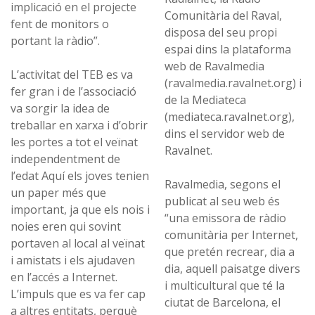
implicació en el projecte
Comunitària del Raval,
fent de monitors o
disposa del seu propi
portant la ràdio”.
espai dins la plataforma
web de Ravalmedia
L’activitat del TEB es va
(ravalmedia.ravalnet.org) i
fer gran i de l’associació
de la Mediateca
va sorgir la idea de
(mediateca.ravalnet.org),
treballar en xarxa i d’obrir
dins el servidor web de
les portes a tot el veïnat
Ravalnet.
independentment de
l’edat Aquí els joves tenien
Ravalmedia, segons el
un paper més que
publicat al seu web és
important, ja que els nois i
“una emissora de ràdio
noies eren qui sovint
comunitària per Internet,
portaven al local al veïnat
que pretén recrear, dia a
i amistats i els ajudaven
dia, aquell paisatge divers
en l’accés a Internet.
i multicultural que té la
L’impuls que es va fer cap
ciutat de Barcelona, el
a altres entitats, perquè