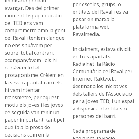
implicació podíem
per escoles, grups, o
avançar. Des del primer
entitats del Raval i es va
moment l’equip educatiu
posar en marxa la
del TEB ens vam
plataforma web
comprometre amb la gent
Ravalmedia.
del Raval i teníem clar que
no ens situàvem per
Inicialment, estava dividit
sobre, tot al contrari,
en tres apartats:
acompanyàvem i els hi
Radialnet, la Ràdio
donàvem tot el
Comunitària del Raval per
protagonisme. Crèiem en
Internet; Raktvteb,
la seva capacitat i així els
destinat a les iniciatives
hi vam intentar
dels tallers de l’Associació
transmetre, per aquest
per a Joves TEB, i un espai
motiu els joves i les joves
a disposició d’entitats o
de seguida van tenir un
persones del barri.
paper important, tant pel
que fa a la presa de
Cada programa de
decisions com en la
Radialnet, la Ràdio