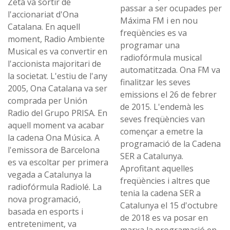
Zeta va sortir de
passar a ser ocupades per
l'accionariat d'Ona
Máxima FM i en nou
Catalana. En aquell
freqüències es va
moment, Radio Ambiente
programar una
Musical es va convertir en
radiofórmula musical
l'accionista majoritari de
automatitzada. Ona FM va
la societat. L'estiu de l'any
finalitzar les seves
2005, Ona Catalana va ser
emissions el 26 de febrer
comprada per Unión
de 2015. L'endemà les
Radio del Grupo PRISA. En
seves freqüències van
aquell moment va acabar
començar a emetre la
la cadena Ona Música. A
programació de la Cadena
l'emissora de Barcelona
SER a Catalunya.
es va escoltar per primera
Aprofitant aquelles
vegada a Catalunya la
freqüències i altres que
radiofórmula Radiolé. La
tenia la cadena SER a
nova programació,
Catalunya el 15 d'octubre
basada en esports i
de 2018 es va posar en
entreteniment, va