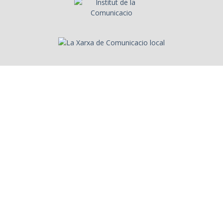
Sobre l'Arxiu
Emissores
Presentadors/es
Programes
Anys
Cerca
Històries de la ràdio
Col·labora amb nosaltres