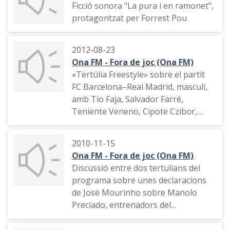
Ficció sonora "La pura i en ramonet",
protagontzat per Forrest Pou
2012-08-23
Ona FM - Fora de joc (Ona FM)
«Tertúlia Freestyle» sobre el partit
FC Barcelona–Real Madrid, masculí,
amb Tio Faja, Salvador Farré,
Teniente Veneno, Cipote Czibor,
Jaume Piccarolo, Rafa Molina i
Alberto. Discuteixen sobre
2010-11-15
l'entrenador del Barça, José
Ona FM - Fora de joc (Ona FM)
Mourinho, i el jugador del Madrid,
Discussió entre dos tertulians del
Pepe.
programa sobre unes declaracions
de José Mourinho sobre Manolo
Preciado, entrenadors del
F.C.Barcelona i Sporting de Gijón,
respectivament