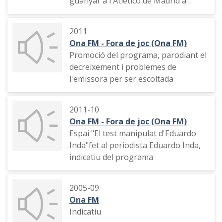
guanyar a l'Atlético de Madrid a
l'estadi Vicente Calderón. Agraïments
dels integrants de l'equip de la
2011
transmissió i comiat del que seria
Ona FM - Fora de joc (Ona FM)
l'última transmissió que van fer a
Promoció del programa, parodiant el
Ona FM.
decreixement i problemes de
l'emissora per ser escoltada
2011-10
Ona FM - Fora de joc (Ona FM)
Espai "El test manipulat d'Eduardo
Inda"fet al periodista Eduardo Inda,
indicatiu del programa
2005-09
Ona FM
Indicatiu