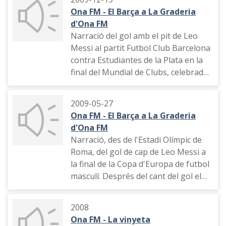
Ona FM - El Barça a La Graderia
d'Ona FM
Narració del gol amb el pit de Leo
Messi al partit Futbol Club Barcelona
contra Estudiantes de la Plata en la
final del Mundial de Clubs, celebrada
a l'Estadi Xeic Zayed, a Abu Dhabi
2009-05-27
Ona FM - El Barça a La Graderia
d'Ona FM
Narració, des de l'Estadi Olímpic de
Roma, del gol de cap de Leo Messi a
la final de la Copa d'Europa de futbol
masculí. Després del cant del gol el
locutor adapta l'oració del"Pare
nostre" a la figura de Leo Messi. (El
2008
Futbol Club Barcelona va guanyar al
Ona FM - La vinyeta
Manchester United per 2 a 0)