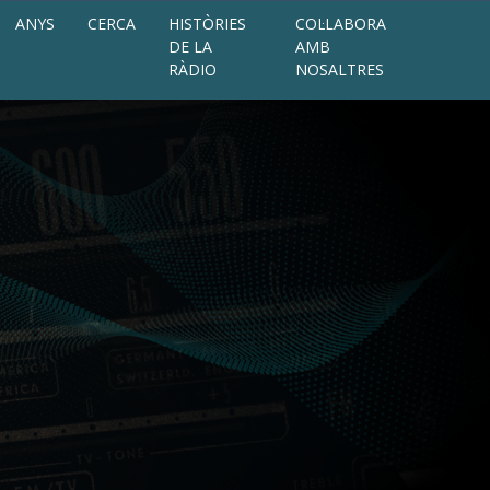
ANYS
CERCA
HISTÒRIES
COL·LABORA
DE LA
AMB
RÀDIO
NOSALTRES