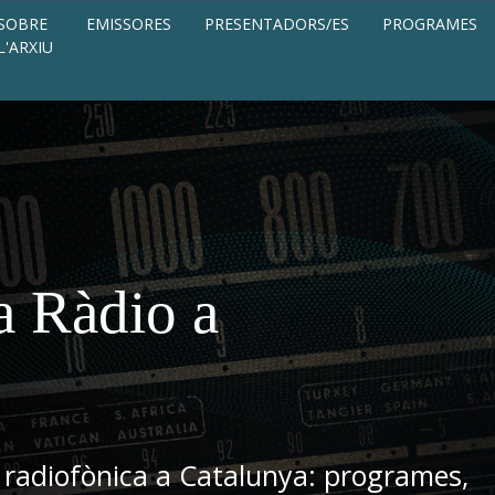
SOBRE
EMISSORES
PRESENTADORS/ES
PROGRAMES
L'ARXIU
a Ràdio a
 radiofònica a Catalunya: programes,