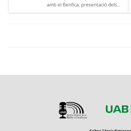
amb el Benfica, presentació dels
integrants de la tertúlia i entrevista
a la cantant Lucrecia (Lucrecia
Pérez Sáez)
Sobre l'Arxiu
Emissor