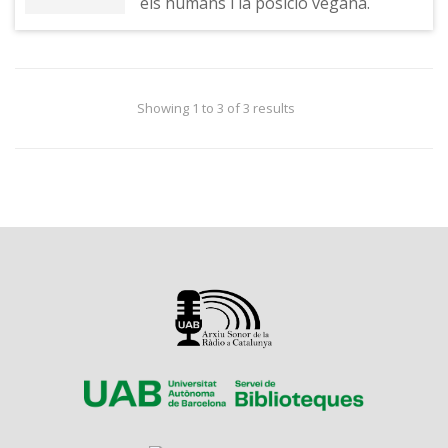
els humans i la posició vegana.
Showing 1 to 3 of 3 results