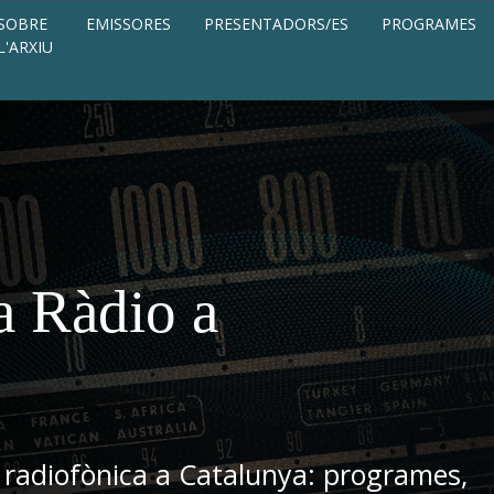
SOBRE
EMISSORES
PRESENTADORS/ES
PROGRAMES
L'ARXIU
a Ràdio a
 radiofònica a Catalunya: programes,