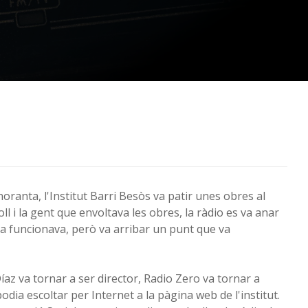
 noranta, l'Institut Barri Besòs va patir unes obres al
oll i la gent que envoltava les obres, la ràdio es va anar
ra funcionava, però va arribar un punt que va
íaz va tornar a ser director, Radio Zero va tornar a
podia escoltar per Internet a la pàgina web de l'institut.