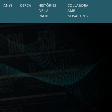
ANYS
CERCA
HISTÒRIES
COL·LABORA
DE LA
AMB
RÀDIO
NOSALTRES