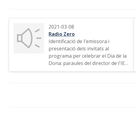
2021-03-08
Radio Zero
Identificació de l'emissora i
presentació dels invitats al
programa per celebrar el Dia de la
Dona: paraules del director de l'IES
Jordi Domingo, les alumnes i una
professora exposen conceptes
relacionats amb el feminisme i els
drets de la dona.