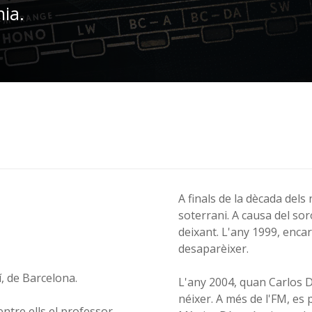
nia.
A finals de la dècada dels
soterrani. A causa del sor
deixant. L'any 1999, enca
desaparèixer.
í, de Barcelona.
L'any 2004, quan Carlos D
néixer. A més de l'FM, es 
entre ells el professor