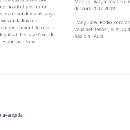
Mònica Díaz, tècnica en In
de l'institut per fer un
del curs 2007-2008.
ue era el seu lema als anys
ives en la línia de
L'any 2009, Ràdio Zero es
euat instrument de relació
veus del Besòs", el grup d
egalitat, fins que l'èxit de
Ràdio a l'Aula.
n espai radiofònic
a avançada