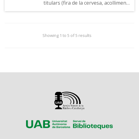
titulars (fira de la cervesa, acolliment
de famílies ucraïneses, etc.), el jovent
que marxa dels pobles i què poden
fer a l'Espluga de Francolí.
Showing 1 to 5 of 5 results