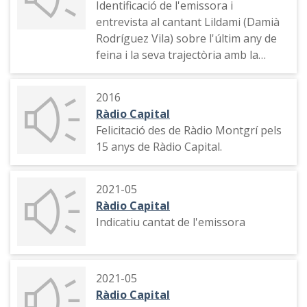
Identificació de l'emissora i
groc.
entrevista al cantant Lildami (Damià
Indicatiu del programa, declaracions
Rodríguez Vila) sobre l'últim any de
de diverses persones, indicatiu del
feina i la seva trajectòria amb la
programa, comentari sobre la
intervenció de Josep Montero i
dignitat humana, estat del temps,
Guillem Realp d'Oques Grasses
entrevistes a persones que
2016
durant el festival Ítaca Sant Joan, a la
participen al sopar, persones que
Ràdio Capital
platja Gran de l'Estartit
intervindran al programa, com s'ha
Felicitació des de Ràdio Montgrí pels
arribat a aquesta situació, equip del
15 anys de Ràdio Capital.
programa, perfil biogràfic de Dolors
Bassa
2021-05
Ràdio Capital
Indicatiu cantat de l'emissora
2021-05
Ràdio Capital