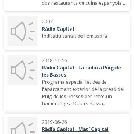
dos restaurants de cuina espanyola
en dos mercats
2007
Ràdio Capital
Indicatiu cantat de l'emissora
2018-11-16
Ràdio Capital - La ràdio a Puig de
les Basses
Programa especial fet des de
l'aparcament exterior de la presó del
Puig de les Basses per retre un
homenatge a Dolors Bassa,
l’exconsellera torroellenca tancada a
la presó, en presó preventiva, i als
2019-06-26
centenars de persones que
Ràdio Capital - Matí Capital
s’apleguen cada divendres pel sopar