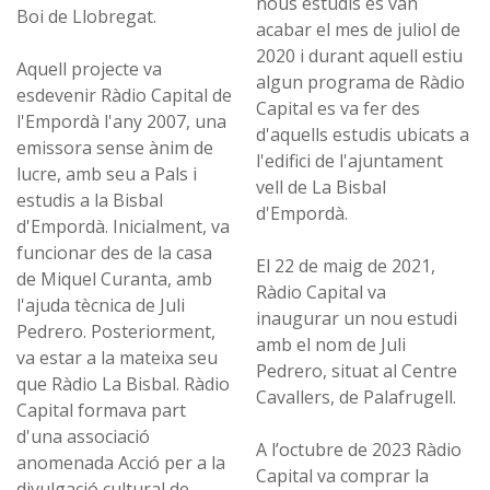
nous estudis es van
Boi de Llobregat.
acabar el mes de juliol de
2020 i durant aquell estiu
Aquell projecte va
algun programa de Ràdio
esdevenir Ràdio Capital de
Capital es va fer des
l'Empordà l'any 2007, una
d'aquells estudis ubicats a
emissora sense ànim de
l'edifici de l'ajuntament
lucre, amb seu a Pals i
vell de La Bisbal
estudis a la Bisbal
d'Empordà.
d'Empordà. Inicialment, va
funcionar des de la casa
El 22 de maig de 2021,
de Miquel Curanta, amb
Ràdio Capital va
l'ajuda tècnica de Juli
inaugurar un nou estudi
Pedrero. Posteriorment,
amb el nom de Juli
va estar a la mateixa seu
Pedrero, situat al Centre
que Ràdio La Bisbal. Ràdio
Cavallers, de Palafrugell.
Capital formava part
d'una associació
A l’octubre de 2023 Ràdio
anomenada Acció per a la
Capital va comprar la
divulgació cultural de