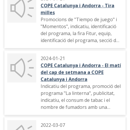
parlamentari europeu del partit
COPE Catalunya i Andorra - Tira
Ciutadans, telèfons mòbils a les
milles
presons i les estacions d'esquí,
Promocions de "Tiempo de juego" i
esports, publicitat, indicatiu,
"Momentos", indicatiu, identificació
publicitat
del programa, la fira Fitur, equip,
identificació del programa, secció de
Sergio Parra amb un diàleg sobre el
consumisme
2024-01-21
COPE Catalunya i Andorra - El matí
del cap de setmana a COPE
Catalunya i Andorra
Indicatiu del programa, promoció del
programa "La linterna", publicitat,
indicatiu, el consum de tabac i el
nombre de fumadors amb una
entrevista al doctor Esteve
Fernández
2022-03-07