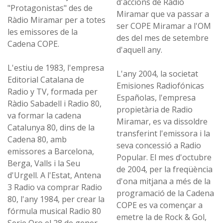
d'accions de Radio
"Protagonistas" des de
Miramar que va passar a
Ràdio Miramar per a totes
ser COPE Miramar a l'OM
les emissores de la
des del mes de setembre
Cadena COPE.
d'aquell any.
L'estiu de 1983, l'empresa
L'any 2004, la societat
Editorial Catalana de
Emisiones Radiofónicas
Radio y TV, formada per
Españolas, l'empresa
Ràdio Sabadell i Radio 80,
propietària de Radio
va formar la cadena
Miramar, es va dissoldre
Catalunya 80, dins de la
transferint l'emissora i la
Cadena 80, amb
seva concessió a Radio
emissores a Barcelona,
Popular. El mes d'octubre
Berga, Valls i la Seu
de 2004, per la freqüència
d'Urgell. A l'Estat, Antena
d'ona mitjana a més de la
3 Radio va comprar Radio
programació de la Cadena
80, l'any 1984, per crear la
COPE es va començar a
fórmula musical Radio 80
emetre la de Rock & Gol,