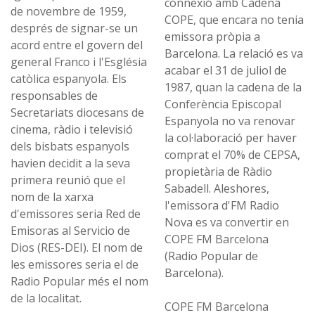
connexió amb Cadena
de novembre de 1959,
COPE, que encara no tenia
després de signar-se un
emissora pròpia a
acord entre el govern del
Barcelona. La relació es va
general Franco i l'Església
acabar el 31 de juliol de
catòlica espanyola. Els
1987, quan la cadena de la
responsables de
Conferència Episcopal
Secretariats diocesans de
Espanyola no va renovar
cinema, ràdio i televisió
la col·laboració per haver
dels bisbats espanyols
comprat el 70% de CEPSA,
havien decidit a la seva
propietària de Ràdio
primera reunió que el
Sabadell. Aleshores,
nom de la xarxa
l'emissora d'FM Radio
d'emissores seria Red de
Nova es va convertir en
Emisoras al Servicio de
COPE FM Barcelona
Dios (RES-DEI). El nom de
(Radio Popular de
les emissores seria el de
Barcelona).
Radio Popular més el nom
de la localitat.
COPE FM Barcelona