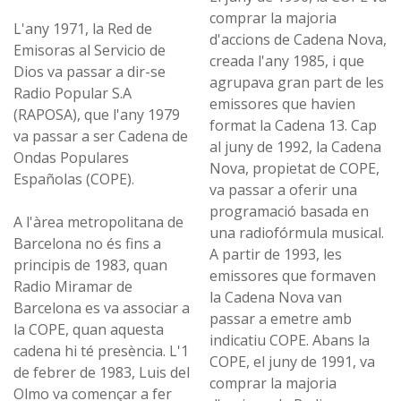
comprar la majoria
L'any 1971, la Red de
d'accions de Cadena Nova,
Emisoras al Servicio de
creada l'any 1985, i que
Dios va passar a dir-se
agrupava gran part de les
Radio Popular S.A
emissores que havien
(RAPOSA), que l'any 1979
format la Cadena 13. Cap
va passar a ser Cadena de
al juny de 1992, la Cadena
Ondas Populares
Nova, propietat de COPE,
Españolas (COPE).
va passar a oferir una
programació basada en
A l'àrea metropolitana de
una radiofórmula musical.
Barcelona no és fins a
A partir de 1993, les
principis de 1983, quan
emissores que formaven
Radio Miramar de
la Cadena Nova van
Barcelona es va associar a
passar a emetre amb
la COPE, quan aquesta
indicatiu COPE. Abans la
cadena hi té presència. L'1
COPE, el juny de 1991, va
de febrer de 1983, Luis del
comprar la majoria
Olmo va començar a fer