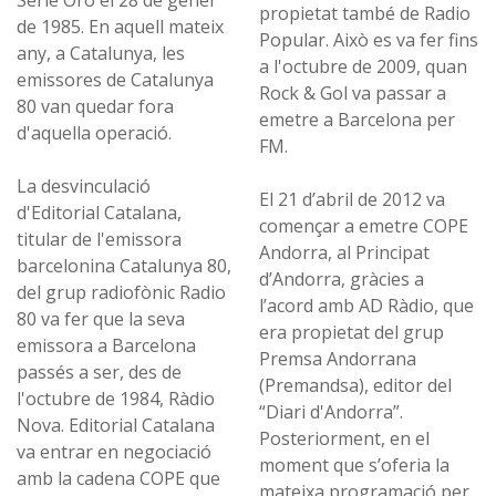
Serie Oro el 28 de gener
propietat també de Radio
de 1985. En aquell mateix
Popular. Això es va fer fins
any, a Catalunya, les
a l'octubre de 2009, quan
emissores de Catalunya
Rock & Gol va passar a
80 van quedar fora
emetre a Barcelona per
d'aquella operació.
FM.​
La desvinculació
El 21 d’abril de 2012 va
d'Editorial Catalana,
començar a emetre COPE
titular de l'emissora
Andorra, al Principat
barcelonina Catalunya 80,
d’Andorra, gràcies a
del grup radiofònic Radio
l’acord amb AD Ràdio, que
80 va fer que la seva
era propietat del grup
emissora a Barcelona
Premsa Andorrana
passés a ser, des de
(Premandsa), editor del
l'octubre de 1984, Ràdio
“Diari d'Andorra”.
Nova. Editorial Catalana
Posteriorment, en el
va entrar en negociació
moment que s’oferia la
amb la cadena COPE que
mateixa programació per