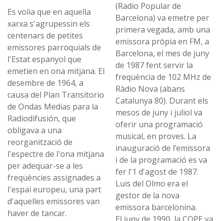
(Radio Popular de
Es volia que en aquella
Barcelona) va emetre per
xarxa s'agrupessin els
primera vegada, amb una
centenars de petites
emissora pròpia en FM, a
emissores parroquials de
Barcelona, el mes de juny
l'Estat espanyol que
de 1987 fent servir la
emetien en ona mitjana. El
freqüència de 102 MHz de
desembre de 1964, a
Ràdio Nova (abans
causa del Plan Transitorio
Catalunya 80). Durant els
de Ondas Medias para la
mesos de juny i juliol va
Radiodifusión, que
oferir una programació
obligava a una
musical, en proves. La
reorganització de
inauguració de l’emissora
l'espectre de l'ona mitjana
i de la programació es va
per adequar-se a les
fer l'1 d'agost de 1987.
freqüències assignades a
Luis del Olmo era el
l'espai europeu, una part
gestor de la nova
d'aquelles emissores van
emissora barcelonina.
haver de tancar.
El juny de 1990, la COPE va