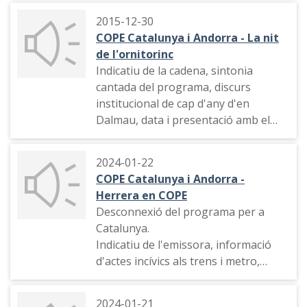
2015-12-30
COPE Catalunya i Andorra - La nit
de l'ornitorinc
Indicatiu de la cadena, sintonia
cantada del programa, discurs
institucional de cap d'any d'en
Dalmau, data i presentació amb el
diàleg entre els integrants de l'equip,
"El conte de Nadal", indicatiu, comiat
2024-01-22
en l'última edició del programa,
COPE Catalunya i Andorra -
formes de contactar amb el
Herrera en COPE
programa
Desconnexió del programa per a
Catalunya.
Indicatiu de l'emissora, informació
d'actes incívics als trens i metro,
hora, el temps, el trànsit (RACC),
declaracions de Jordi Cañas
2024-01-21