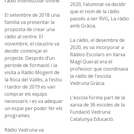
ràdio interescolar online".
2020, l’alumnat va decidir
que el nom de la ràdio
El setembre de 2018 una
passés a ser RVG, La ràdio
família va presentar la
amb Gràcia.
proposta de crear una
ràdio al centre. El
La ràdio, el desembre de
novembre, el claustre va
2020, es va incorporar a
decidir començar el
Ràdios Escolars en Xarxa
projecte. Després d’un
Magí Querat era el
període de formació i la
professor que coordinava
visita a Ràdio Mogent de
la ràdio de l'escola
la Roca del Vallès, a l’estiu
Vedruna Gràcia
i tardor de 2019 es van
comprar els equips
L’escola forma part de la
necessaris i es va adequar
xarxa de 36 escoles de la
un espai per poder fer els
Fundació Vedruna
programes.
Catalunya Educació.
Ràdio Vedruna va