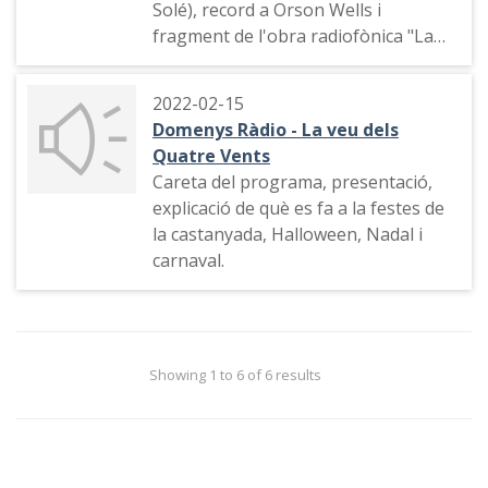
Solé), record a Orson Wells i
fragment de l'obra radiofònica "La
guerra dels mons", record a Lolita
Flores i la rumba "Sarandonga".
2022-02-15
Domenys Ràdio - La veu dels
Quatre Vents
Careta del programa, presentació,
explicació de què es fa a la festes de
la castanyada, Halloween, Nadal i
carnaval.
Showing 1 to 6 of 6 results