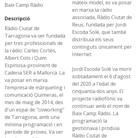
mateix model, es va posar
Baix Camp Ràdio
en marxa la ràdio
associada, Ràdio Ciutat de
Descripció
Reus, fundada per Jordi
Ràdio Ciutat de
Escoda Solé, que també
Tarragona va ser fundada
distribuïa els seus
per tres professionals de
continguts únicament per
la ràdio: Carles Cortés,
Internet.
Albert Cots i Quim
Espinosa-provinent de
Jordi Escoda Solé va morir
Cadena SER a Mallorca. La
sobtadament el 6 d'agost
va posar en marxa
del 2020 a l'edat de
l'empresa de màrqueting i
cinquanta-dos anys. El
comunicació Quimeras, el
projecte radiofònic va
mes de maig de 2014, des
continuar amb el nom de
d'un espai de "coworking"
Baix Camp Ràdio. La
de Tarragona, amb una
programació la
mínima programació i en
gestionava i produïa
període de proves. Va ser
Ràdio Ciutat de