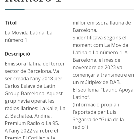
Títol
millor emissora llatina de
Barcelona.
La Movida Latina, La
S'identificava segons el
número 1
moment com La Movida
Latina o La número 1. A
Descripció
Barcelona, el mes de
Emissora llatina del tercer
novembre de 2023 va
sector de Barcelona. Va
començar a transmetre en
ser creada l’any 2018 per
un múltiplex de DAB.
Carlos Eslava de Latin
El seu lema: “Latino Apoya
Group Barcelona. Aquest
Latino”.
grup havia operat les
(Informació pròpia i
ràdios llatines: La Kalle, La
l’aportada per Luis
Z, Bachatea, Andina,
Segarra de “Guía de la
Premium Radio o La 95.
radio”)
A l’any 2022 va rebre el
Premio El Cotilleo a la