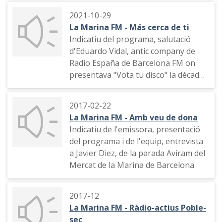
2021-10-29
La Marina FM - Más cerca de ti
Indicatiu del programa, salutació
d'Eduardo Vidal, antic company de
Radio España de Barcelona FM on
presentava "Vota tu disco" la dècada
de 1980. Conversa entre Javier Artiga
i Eduardo Vidal. Tema musical,
2017-02-22
trucada telefònica a Paco López que
La Marina FM - Amb veu de dona
no contesta. Trucada telefònica a
Indicatiu de l'emissora, presentació
Albert Malla que no contesta.
del programa i de l'equip, entrevista
Segueix la conversa entre els dos
a Javier Diez, de la parada Aviram del
presentadors
Mercat de la Marina de Barcelona
2017-12
La Marina FM - Ràdio-actius Poble-
sec