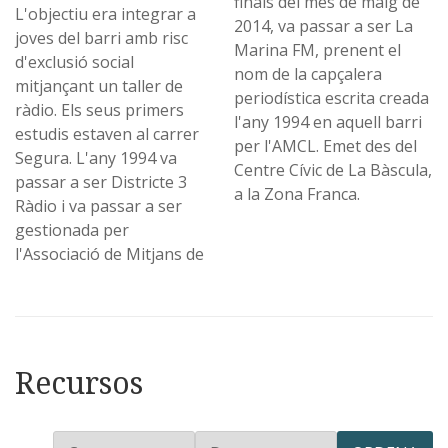
finals del mes de maig de
L'objectiu era integrar a
2014, va passar a ser La
joves del barri amb risc
Marina FM, prenent el
d'exclusió social
nom de la capçalera
mitjançant un taller de
periodística escrita creada
ràdio. Els seus primers
l'any 1994 en aquell barri
estudis estaven al carrer
per l'AMCL. Emet des del
Segura. L'any 1994 va
Centre Cívic de La Bàscula,
passar a ser Districte 3
a la Zona Franca.
Ràdio i va passar a ser
gestionada per
l'Associació de Mitjans de
Recursos