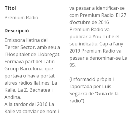
Títol
va passar a identificar-se
com Premium Radio. El 27
Premium Radio
d’octubre de 2016
Premium Radio va
Descripció
publicar a You Tube el
Emissora llatina del
seu indicatiu. Cap a l’any
Tercer Sector, amb seu a
2019 Premium Radio va
l’Hospitalet de Llobregat.
passar a denominar-se La
Formava part del Latin
95.
Group Barcelona, que
portava o havia portat
(Informació pròpia i
altres ràdios llatines: La
l’aportada per Luis
Kalle, La Z, Bachatea i
Segarra de “Guía de la
Andina.
radio”)
A la tardor del 2016 La
Kalle va canviar de nom i