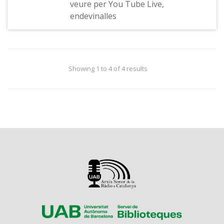
veure per You Tube Live,
endevinalles
Showing 1 to 4 of 4 results