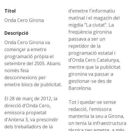
Títol
d'emetre l'informatiu
matinal i el magazín del
Onda Cero Girona
migdia "La ciutat". La
freqüència gironina
Descripció
passava a ser un
Onda Cero Girona va
repetidor de la
començar a emetre
programació estatal i
programació pròpia el
d'Onda Cero Catalunya,
setembre del 2005. Abans
mentre que la publicitat
només feia
gironina va passar a
desconnexions per
gestionar-se des de
emetre blocs de publicitat.
Barcelona.
El 28 de març de 2012, la
Tot i quedar-se sense
direcció d'Onda Cero,
redacció, l'emissora
emissora propietat
mantenia la seu a Girona,
d'Antena 3, va prescindir
on tenia la infraestructura
dels treballadors de la
tècnica per emetre, a més