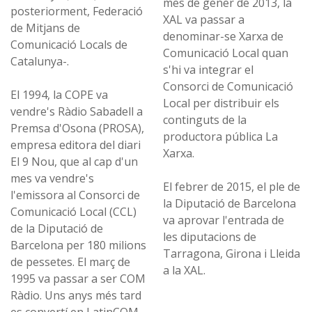
mes de gener de 2013, la
posteriorment, Federació
XAL va passar a
de Mitjans de
denominar-se Xarxa de
Comunicació Locals de
Comunicació Local quan
Catalunya-.
s'hi va integrar el
Consorci de Comunicació
El 1994, la COPE va
Local per distribuir els
vendre's Ràdio Sabadell a
continguts de la
Premsa d'Osona (PROSA),
productora pública La
empresa editora del diari
Xarxa.
El 9 Nou, que al cap d'un
mes va vendre's
El febrer de 2015, el ple de
l'emissora al Consorci de
la Diputació de Barcelona
Comunicació Local (CCL)
va aprovar l'entrada de
de la Diputació de
les diputacions de
Barcelona per 180 milions
Tarragona, Girona i Lleida
de pessetes. El març de
a la XAL.
1995 va passar a ser COM
Ràdio. Uns anys més tard
es convertí en LatinCOM,