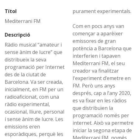
Títol
purament experimentals.
Mediterrani FM
Com en pocs anys van
començar a aparèixer
Descripció
emissores de gran
Ràdio musical “amateur i
potència a Barcelona que
sense ànim de lucre” que
interferien i tapaven
distribueix la seva
Mediterrani FM, el seu
programació per Internet
creador va finalitzar
des de la ciutat de
l'experiment d’emetre en
Barcelona. Va ser creada,
FM. Però uns anys
inicialment, en FM per un
després, cap a l’any 2020,
radioaficionat, com una
es va fixar en les ràdios
ràdio experimental,
que distribuïen la
ocasional, lliure, personal
programació només per
i sense ànim de lucre. Les
internet. Això va permetre
emissions eren
iniciar la segona etapa de
esporàdiques, perquè les
Mediterrani FM, només