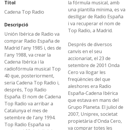
Títol
la fórmula musical, amb
una plantilla mínima, es va
Cadena Top Radio
deslligar de Radio España
i va recuperar el nom de
Descripció
Top Radio, a Madrid.
Unión Ibérica de Radio va
comprar Radio España de
Després de diversos
Madrid l'any 1985 i, des de
canvis en el seu
l'any 1988, va crear la
accionariat, el 23 de
Cadena Ibérica i la
setembre de 2001 Onda
radiofórmula musical Top
Cero va llogar les
40 que, posteriorment,
freqüències del que
seria Cadena Top Radio i,
aleshores era Radio
després, Top Radio
España-Cadena Ibérica
España. El nom de Cadena
que estava en mans del
Top Radio va arribar a
Grupo Planeta. El juliol de
Catalunya el mes de
2007, Uniprex, societat
setembre de l'any 1994.
propietària d'Onda Cero,
Top Radio España va
va comprar totes les