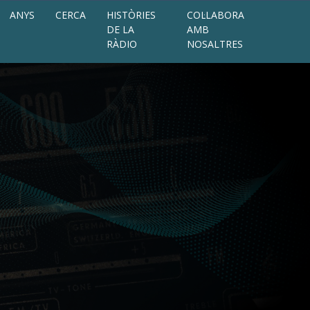
ANYS
CERCA
HISTÒRIES
COL·LABORA
DE LA
AMB
RÀDIO
NOSALTRES