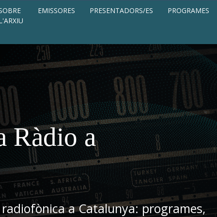
SOBRE
EMISSORES
PRESENTADORS/ES
PROGRAMES
L'ARXIU
a Ràdio a
 radiofònica a Catalunya: programes,