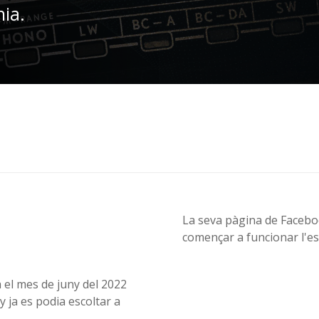
nia.
La seva pàgina de Faceboo
començar a funcionar l'es
a el mes de juny del 2022
y ja es podia escoltar a