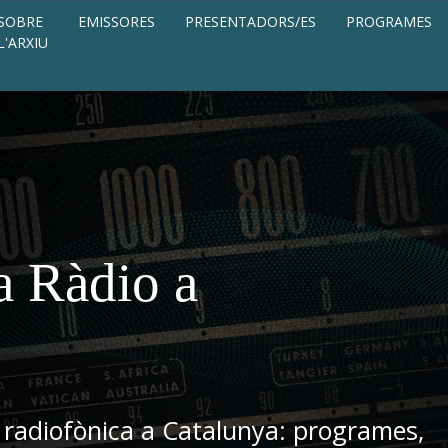
SOBRE
EMISSORES
PRESENTADORS/ES
PROGRAMES
L'ARXIU
a Ràdio a
 radiofònica a Catalunya: programes,