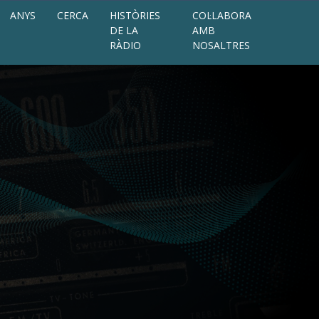
ANYS
CERCA
HISTÒRIES
COL·LABORA
DE LA
AMB
RÀDIO
NOSALTRES