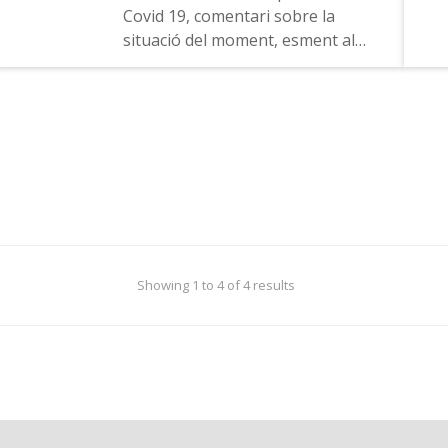
Covid 19, comentari sobre la
situació del moment, esment al
canal radiofònic a Tune in
Showing 1 to 4 of 4 results