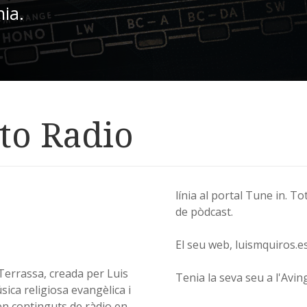
nia.
to Radio
línia al portal Tune in. T
de pòdcast.
El seu web, luismquiros.e
 Terrassa, creada per Luis
Tenia la seva seu a l'Avi
ica religiosa evangèlica i
en continguts de ràdio en