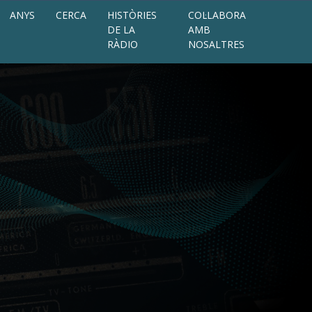
ANYS
CERCA
HISTÒRIES
COL·LABORA
DE LA
AMB
RÀDIO
NOSALTRES