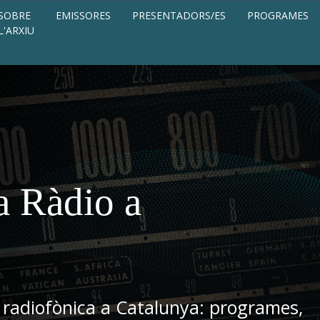
SOBRE
EMISSORES
PRESENTADORS/ES
PROGRAMES
L'ARXIU
a Ràdio a
 radiofònica a Catalunya: programes,