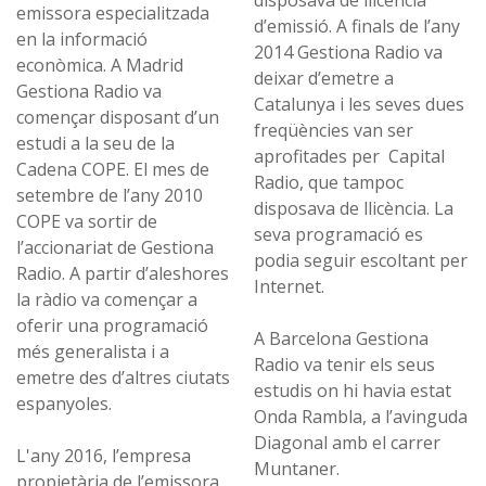
emissora especialitzada
d’emissió. A finals de l’any
en la informació
2014 Gestiona Radio va
econòmica. A Madrid
deixar d’emetre a
Gestiona Radio va
Catalunya i les seves dues
començar disposant d’un
freqüències van ser
estudi a la seu de la
aprofitades per Capital
Cadena COPE. El mes de
Radio, que tampoc
setembre de l’any 2010
disposava de llicència. La
COPE va sortir de
seva programació es
l’accionariat de Gestiona
podia seguir escoltant per
Radio. A partir d’aleshores
Internet.
la ràdio va començar a
oferir una programació
A Barcelona Gestiona
més generalista i a
Radio va tenir els seus
emetre des d’altres ciutats
estudis on hi havia estat
espanyoles.
Onda Rambla, a l’avinguda
Diagonal amb el carrer
L'any 2016, l’empresa
Muntaner.
propietària de l’emissora