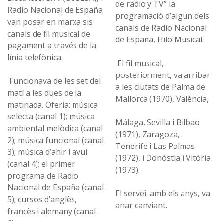
de radio y TV” la
Radio Nacional de España
programació d’algun dels
van posar en marxa sis
canals de Radio Nacional
canals de fil musical de
de España, Hilo Musical.
pagament a través de la
línia telefònica.
El fil musical,
posteriorment, va arribar
Funcionava de les set del
a les ciutats de Palma de
matí a les dues de la
Mallorca (1970), València,
matinada. Oferia: música
selecta (canal 1); música
Málaga, Sevilla i Bilbao
ambiental melòdica (canal
(1971), Zaragoza,
2); música funcional (canal
Tenerife i Las Palmas
3); música d’ahir i avui
(1972), i Donòstia i Vitòria
(canal 4); el primer
(1973).
programa de Radio
Nacional de España (canal
El servei, amb els anys, va
5); cursos d’anglès,
anar canviant.
francès i alemany (canal