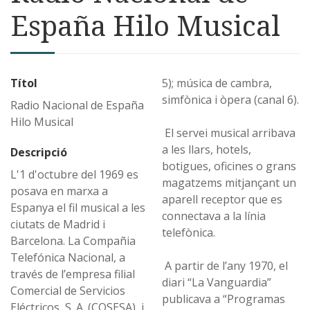
España Hilo Musical
Títol
5); música de cambra,
simfònica i òpera (canal 6).
Radio Nacional de España
Hilo Musical
El servei musical arribava
a les llars, hotels,
Descripció
botigues, oficines o grans
L'1 d'octubre del 1969 es
magatzems mitjançant un
posava en marxa a
aparell receptor que es
Espanya el fil musical a les
connectava a la línia
ciutats de Madrid i
telefònica.
Barcelona. La Compañia
Telefónica Nacional, a
A partir de l’any 1970, el
través de l’empresa filial
diari “La Vanguardia”
Comercial de Servicios
publicava a “Programas
Eléctricos, S. A. (COSESA), i