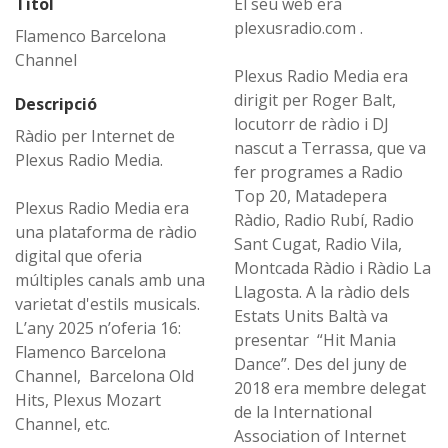
Títol
El seu web era
plexusradio.com .
Flamenco Barcelona
Channel
Plexus Radio Media era
dirigit per Roger Balt,
Descripció
locutorr de ràdio i DJ
Ràdio per Internet de
nascut a Terrassa, que va
Plexus Radio Media.
fer programes a Radio
Top 20, Matadepera
Plexus Radio Media era
Ràdio, Radio Rubí, Radio
una plataforma de ràdio
Sant Cugat, Radio Vila,
digital que oferia
Montcada Ràdio i Ràdio La
múltiples canals amb una
Llagosta. A la ràdio dels
varietat d'estils musicals.
Estats Units Baltà va
L’any 2025 n’oferia 16:
presentar “Hit Mania
Flamenco Barcelona
Dance”. Des del juny de
Channel, Barcelona Old
2018 era membre delegat
Hits, Plexus Mozart
de la International
Channel, etc.
Association of Internet