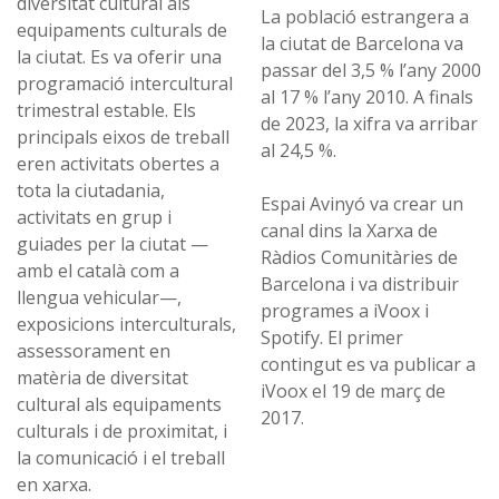
diversitat cultural als
La població estrangera a
equipaments culturals de
la ciutat de Barcelona va
la ciutat. Es va oferir una
passar del 3,5 % l’any 2000
programació intercultural
al 17 % l’any 2010. A finals
trimestral estable. Els
de 2023, la xifra va arribar
principals eixos de treball
al 24,5 %.
eren activitats obertes a
tota la ciutadania,
Espai Avinyó va crear un
activitats en grup i
canal dins la Xarxa de
guiades per la ciutat —
Ràdios Comunitàries de
amb el català com a
Barcelona i va distribuir
llengua vehicular—,
programes a iVoox i
exposicions interculturals,
Spotify. El primer
assessorament en
contingut es va publicar a
matèria de diversitat
iVoox el 19 de març de
cultural als equipaments
2017.
culturals i de proximitat, i
la comunicació i el treball
en xarxa.