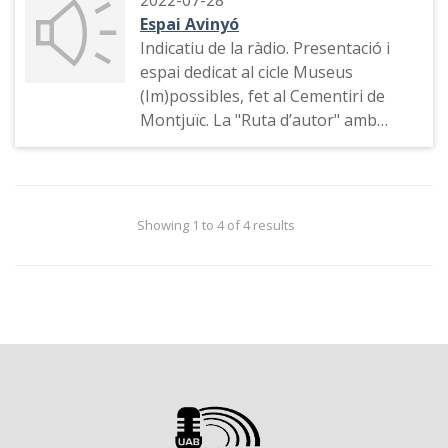
2022-07-28
Espai Avinyó
Indicatiu de la ràdio. Presentació i
espai dedicat al cicle Museus
(Im)possibles, fet al Cementiri de
Montjuïc. La "Ruta d’autor" amb
Aymara Arreaza i Lorena Bou.
Showing 1 to 4 of 4 results