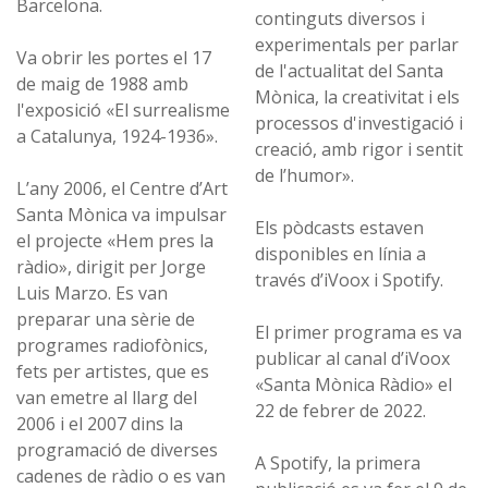
Barcelona.
continguts diversos i
experimentals per parlar
Va obrir les portes el 17
de l'actualitat del Santa
de maig de 1988 amb
Mònica, la creativitat i els
l'exposició «El surrealisme
processos d'investigació i
a Catalunya, 1924-1936».
creació, amb rigor i sentit
de l’humor».
L’any 2006, el Centre d’Art
Santa Mònica va impulsar
Els pòdcasts estaven
el projecte «Hem pres la
disponibles en línia a
ràdio», dirigit per Jorge
través d’iVoox i Spotify.
Luis Marzo. Es van
preparar una sèrie de
El primer programa es va
programes radiofònics,
publicar al canal d’iVoox
fets per artistes, que es
«Santa Mònica Ràdio» el
van emetre al llarg del
22 de febrer de 2022.
2006 i el 2007 dins la
programació de diverses
A Spotify, la primera
cadenes de ràdio o es van