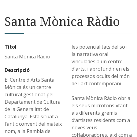
Santa Mònica Ràdio
Títol
les potencialitats del so i
la narrativa oral
Santa Mònica Ràdio
vinculades a un centre
d'arts, i aprofundir en els
Descripció
processos ocults del món
El Centre d'Arts Santa
de l'art contemporani.
Mònica és un centre
cultural gestionat pel
Santa Mònica Ràdio obria
Departament de Cultura
els seus micròfons «tant
de la Generalitat de
als diferents gremis
Catalunya. Està situat a
d’artistes residents com a
l’antic convent del mateix
noves veus
nom, a la Rambla de
col·laboradores, així com a